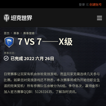
登录
或
创建账号
官方自媒体
你好，吾久
万圣节
《以战止战》
首页
赛事
赛事搜索
7 VS 7——X级
赛事状态：
已完成
2022 六月 26日
日常赛事让玩家有机会体验竞技游戏，而且玩家无需连续几天参与
比赛。如果您对竞技游戏还不熟悉，本次赛事将成为开始您职业生
涯的完美契机！所有参赛队伍会被分为6组。争夺名次，赢得金币！
加入官方赛事QQ群：512631635，了解及时资讯。