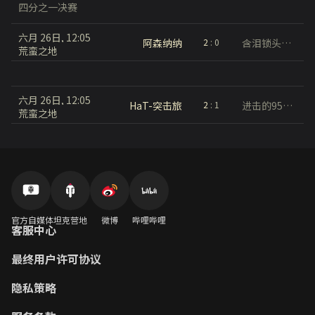
四分之一决赛
六月 26日, 12:05
阿森纳纳
含泪锁头锁油箱
2
:
0
荒蛮之地
六月 26日, 12:05
HaT-突击旅
进击的95℡一波流
2
:
1
荒蛮之地
官方自媒体
坦克营地
微博
哔哩哔哩
客服中心
最终用户许可协议
隐私策略