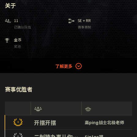
关于
11
SE
+
RR
已确认队伍
赛事赛制
金币
奖池
了解更多
赛事优胜者
开摆开摆
高ping战士北极老师
二刺猿办事儿你放心
Sin1ns猫