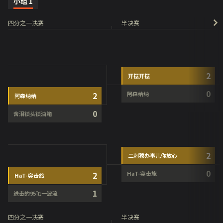
小组
1
四分之一决赛
半决赛
2
开摆开摆
0
2
阿森纳纳
阿森纳纳
0
含泪锁头锁油箱
2
二刺猿办事儿你放心
0
2
HaT-突击旅
HaT-突击旅
1
进击的95℡一波流
四分之一决赛
半决赛