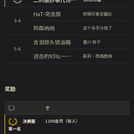
HaT-突击旅
软萌可爱史露比
3-4
阿森纳纳
这个杀手冷极了
含泪锁头锁油箱
豊川 祥子
5-6
进击的95℡一波流
茱莉・西格图纳
奖励
1200金币（每人）
决赛圈
第一名