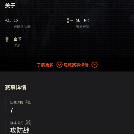
关于
15
SE
+
RR
已确认队伍
赛事赛制
金币
奖池
了解更多
隐藏赛事详情
赛事详情
队伍结构
7
战斗模式
攻防战