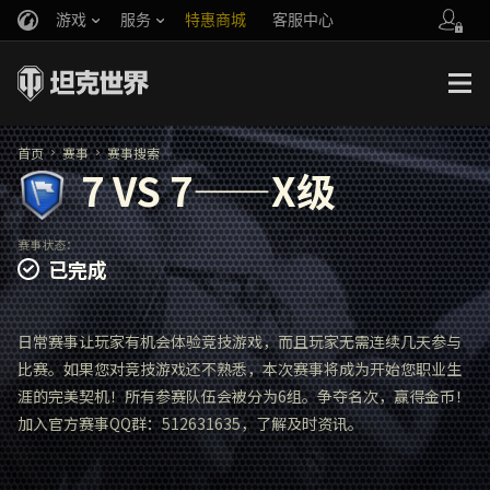
游戏
服务
特惠商城
客服中心
官方自媒体
你好，吾久
战斗通行证
账号数据继承
万圣节
车长创作营
《以战止战》
首页
赛事
赛事搜索
7 VS 7——X级
赛事状态：
已完成
日常赛事让玩家有机会体验竞技游戏，而且玩家无需连续几天参与
比赛。如果您对竞技游戏还不熟悉，本次赛事将成为开始您职业生
涯的完美契机！所有参赛队伍会被分为6组。争夺名次，赢得金币！
加入官方赛事QQ群：512631635，了解及时资讯。