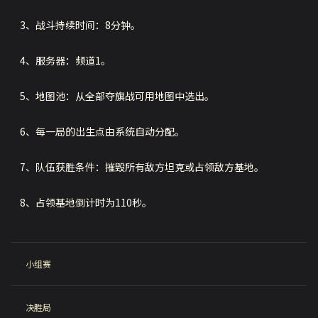
3、战斗持续时间：8分钟。
4、服务器：频道1。
5、地图池：从全部夺旗战可用地图中选出。
6、每一局的出生点由系统自动分配。
7、队伍获胜条件：摧毁所有敌方坦克或占领敌方基地。
8、占领基地倒计时为110秒。
小组赛
决胜局