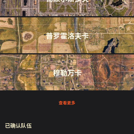
普罗霍洛夫卡
穆勒万卡
查看更多
已确认队伍