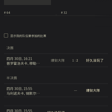
# 64
# 32
显示我的队伍要参加的比赛
决赛
四月 30日, 16:21
爆匊大隊
好久没玩了
1
:
2
普罗霍洛夫卡, 穆勒万卡
半决赛
四月 30日, 15:55
爆匊大隊
---
马利诺夫卡, 锡默尔斯多夫
四月 30日, 15:55