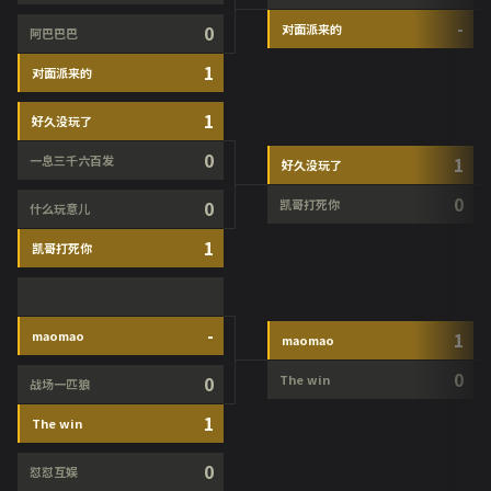
-
0
对面派来的
阿巴巴巴
1
对面派来的
1
好久没玩了
0
一息三千六百发
1
好久没玩了
0
0
凯哥打死你
什么玩意儿
1
凯哥打死你
-
maomao
1
maomao
0
0
The win
战场一匹狼
1
The win
0
怼怼互娱