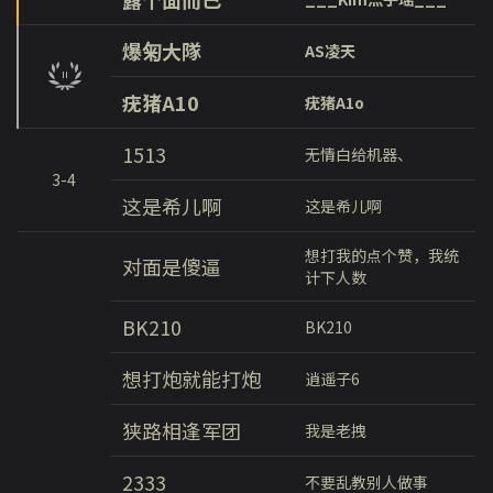
爆匊大隊
AS凌天
疣猪A10
疣猪A1o
1513
无情白给机器、
3-4
这是希儿啊
这是希儿啊
想打我的点个赞，我统
对面是傻逼
计下人数
BK210
BK210
想打炮就能打炮
逍遥子6
狭路相逢军团
我是老拽
2333
不要乱教别人做事