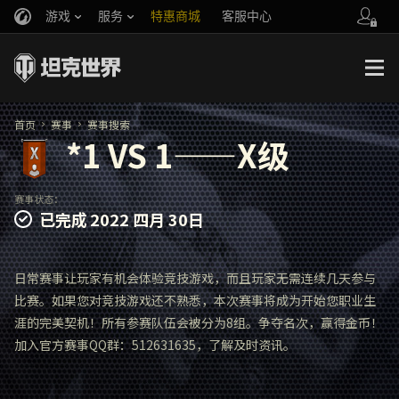
游戏
服务
特惠商城
客服中心
官方自媒体
你好，吾久
战斗通行证
账号数据继承
万圣节
车长创作营
《以战止战》
首页
赛事
赛事搜索
*1 VS 1——X级
赛事状态：
已完成
2022 四月 30日
日常赛事让玩家有机会体验竞技游戏，而且玩家无需连续几天参与
比赛。如果您对竞技游戏还不熟悉，本次赛事将成为开始您职业生
涯的完美契机！所有参赛队伍会被分为8组。争夺名次，赢得金币！
加入官方赛事QQ群：512631635，了解及时资讯。