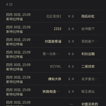
# 32
四月 30日, 15:09
北区竞技2
雨后彩虹
0
:
1
斯特拉特福
四月 30日, 15:09
2333
给爷跪下
1
:
0
斯特拉特福
四月 30日, 15:09
对面是傻逼
我就是个铁铁
1
:
0
斯特拉特福
四月 30日, 15:09
第一次来试试
利剑出鞘
0
:
1
斯特拉特福
四月 30日, 15:09
WZYWL
二恶烷若
0
:
1
斯特拉特福
四月 30日, 15:09
爆匊大隊
名字要长躲在树丛打炮才不会被发现
1
:
0
斯特拉特福
四月 30日, 15:09
狭路相逢军团
皓玉真仙
1
:
0
斯特拉特福
四月 30日, 15:09
对面派来的
---