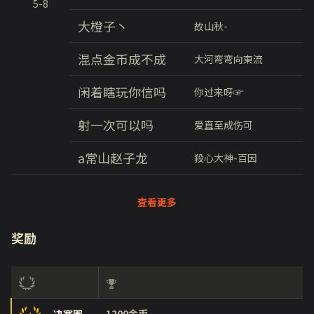
5-8
大橙子丶
故山秋-
混点金币成不成
大河弯弯向東流
闲着瞎玩你信吗
你过来呀☞
射一次可以吗
爱直至成伤可
a常山赵子龙
殺心大神-百因
查看更多
奖励
1200金币
决赛圈