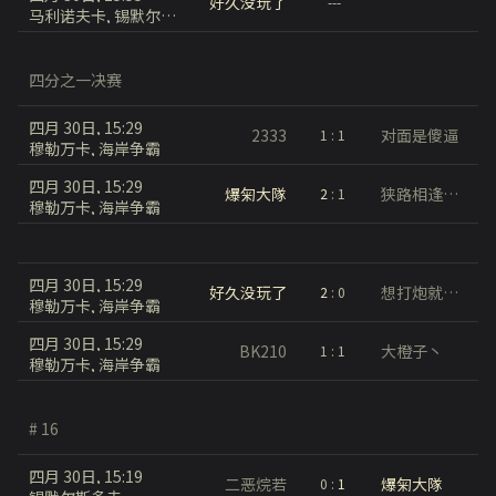
好久没玩了
---
马利诺夫卡, 锡默尔斯多夫
四分之一决赛
四月 30日, 15:29
2333
对面是傻逼
1
:
1
穆勒万卡, 海岸争霸
四月 30日, 15:29
爆匊大隊
狭路相逢军团
2
:
1
穆勒万卡, 海岸争霸
四月 30日, 15:29
好久没玩了
想打炮就能打炮
2
:
0
穆勒万卡, 海岸争霸
四月 30日, 15:29
BK210
大橙子丶
1
:
1
穆勒万卡, 海岸争霸
# 16
四月 30日, 15:19
二恶烷若
爆匊大隊
0
:
1