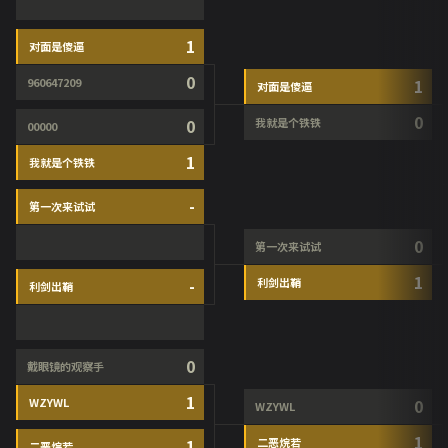
1
对面是傻逼
0
960647209
1
对面是傻逼
0
0
我就是个铁铁
00000
1
我就是个铁铁
-
第一次来试试
0
第一次来试试
1
-
利剑出鞘
利剑出鞘
0
戴眼镜的观察手
1
WZYWL
0
WZYWL
1
1
二恶烷若
二恶烷若