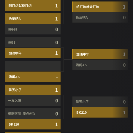
1
想打炮就能打炮
1
想打炮就能打炮
0
1
抢菜吧A
抢菜吧A
0
99998
0
9681
1
加油中年
1
加油中年
0
汤姆AS
-
汤姆AS
1
擎天小子
0
一发入魂
0
擎天小子
1
0
BK210
爱眼医院-原点创兴
1
BK210