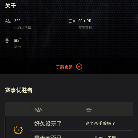
关于
333
SE
+
RR
已确认队伍
赛事赛制
金币
奖池
了解更多
赛事优胜者
好久没玩了
这个杀手冷极了
露个面而已
___Kim灬子瑶___