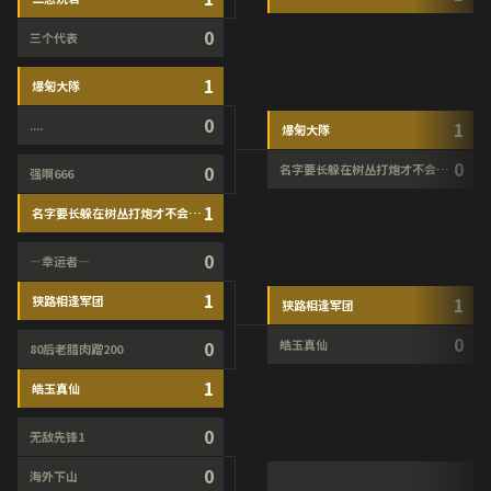
0
三个代表
1
爆匊大隊
0
....
1
爆匊大隊
0
0
名字要长躲在树丛打炮才不会被发现
强啊666
1
名字要长躲在树丛打炮才不会被发现
0
—幸运者—
1
狭路相逢军团
1
狭路相逢军团
0
0
皓玉真仙
80后老腊肉蹭200
1
皓玉真仙
0
无敌先锋1
0
海外下山