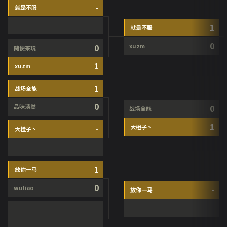
-
就是不服
1
就是不服
0
0
xuzm
随便来玩
1
xuzm
1
战场全能
0
品味淡然
0
战场全能
1
-
大橙子丶
大橙子丶
1
放你一马
0
wuliao
-
放你一马