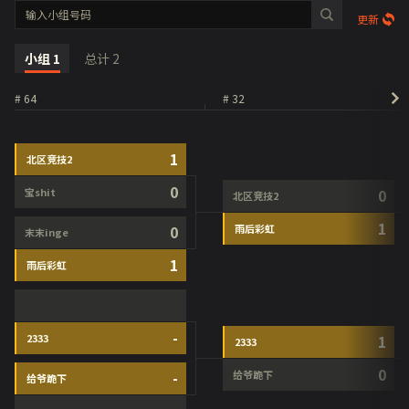
更新
小组
1
总计
2
# 64
# 32
1
北区竞技2
0
宝shit
0
北区竞技2
1
0
雨后彩虹
末末inge
1
雨后彩虹
-
2333
1
2333
0
-
给爷跪下
给爷跪下