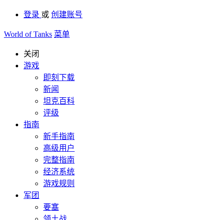
登录
或
创建账号
World of Tanks
菜单
关闭
游戏
即刻下载
新闻
坦克百科
评级
指南
新手指南
高级用户
完整指南
经济系统
游戏规则
军团
要塞
领土战