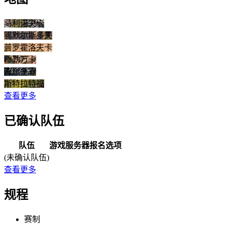
马利诺夫卡
锡默尔斯多夫
普罗霍洛夫卡
穆勒万卡
海岸争霸
斯特拉特福
查看更多
已确认队伍
队伍
游戏服务器
报名选项
(未确认队伍)
查看更多
规程
赛制