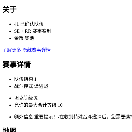
关于
41
已确认队伍
SE
+
RR
赛事赛制
金币
奖池
了解更多
隐藏赛事详情
赛事详情
队伍结构
1
战斗模式
遭遇战
坦克等级
X
允许的最大合计等级
10
额外信息
重要提示！-在收到特殊战斗邀请后，您需要选
地图