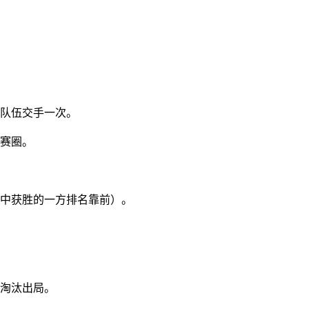
他队伍交手一次。
决赛圈。
录中获胜的一方排名靠前）。
被淘汰出局。