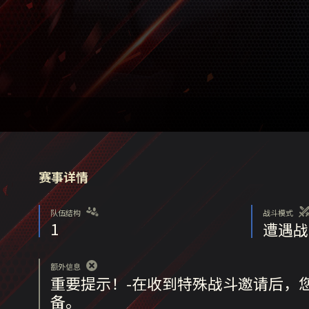
赛事详情
队伍结构
战斗模式
1
遭遇战
额外信息
重要提示！-在收到特殊战斗邀请后，
备。