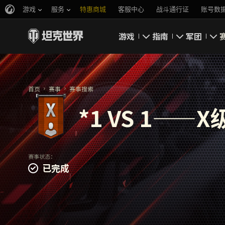
游戏
服务
特惠商城
客服中心
战斗通行证
账号数
游戏
指南
军团
即刻下载
新手指南
要塞
首页
赛事
赛事搜索
新闻
高级用户
领土战
*1 VS 1——X
坦克百科
完整指南
军团评级
评级
经济系统
赛事状态：
已完成
游戏规则