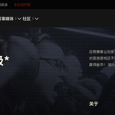
据继承
车长创作营
赛事
媒体
社区
游戏截图
我的资料
游戏壁纸
搜索玩家
日常赛事让玩家
级*
对竞技游戏还不
游戏音乐
官方自媒体
赢得金币！ 加入
你好，吾久
万圣节
《以战止战》
关于