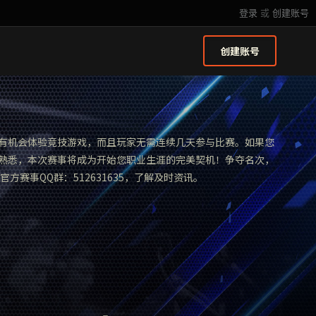
登录
或
创建账号
创建账号
有机会体验竞技游戏，而且玩家无需连续几天参与比赛。如果您
熟悉，本次赛事将成为开始您职业生涯的完美契机！争夺名次，
官方赛事QQ群：512631635，了解及时资讯。