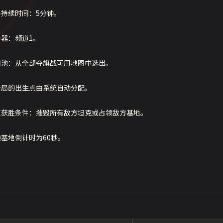
斗持续时间：5分钟。
务器：频道1。
图池：从全部夺旗战可用地图中选出。
一局的出生点由系统自动分配。
伍获胜条件：摧毁所有敌方坦克或占领敌方基地。
领基地倒计时为60秒。