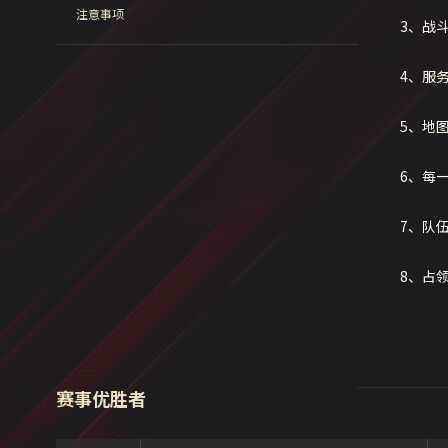
注意事项
3、战
4、服
5、地
6、每
7、队
8、占
赛事优胜者