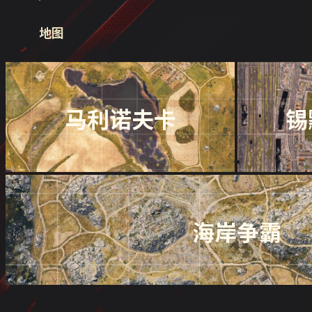
地图
马利诺夫卡
锡
海岸争霸