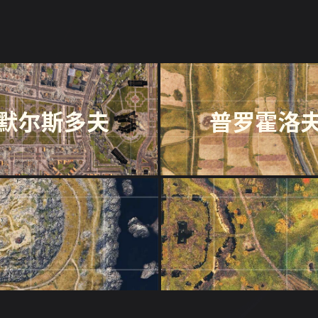
默尔斯多夫
普罗霍洛