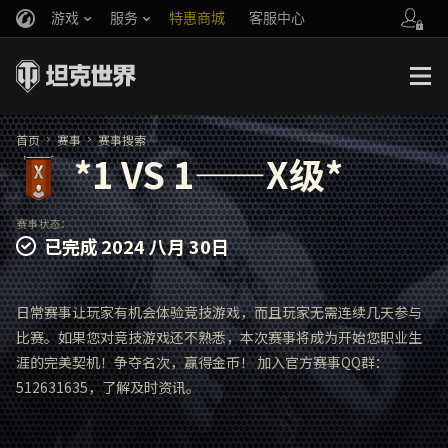
游戏
服务
特惠商城
客服中心
官方自媒体
你好，吾久
战斗通行证
账号数据继承
万圣节
车长创作营
《以战止战》
首页
赛事
赛事搜索
*1 VS 1——X级*
赛事状态：
已完成
2024 八月 30日
日常赛事让玩家有机会体验竞技游戏，而且玩家无需连续几天参与
比赛。如果您对竞技游戏还不熟悉，本次赛事将成为开始您职业生
涯的完美契机！争夺名次，赢得金币！ 加入官方赛事QQ群：
512631635，了解及时资讯。