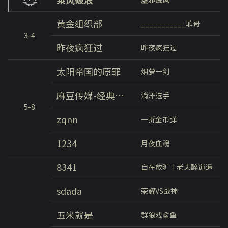
黄金组织部
___________菲哥
3-4
昨夜疯狂过
昨夜疯狂过
太阳帝国的原罪
烟萝一剑
麻豆传媒-经典再现
淌汗选手
5-8
zqnn
一折金币弹
1234
月夜血魂
8341
自在放旷丨老夫醉逍遥
sdada
荣耀VS战神
五米就是
群狼戏鲨鱼