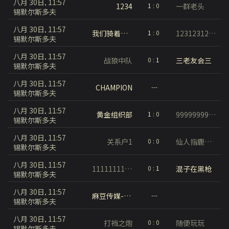
八月 30日, 11:57
1234
一群老头
1
:
0
锡默尔斯多夫
八月 30日, 11:57
我们骑着蜗牛找司机
123123123请问请问
1
:
0
锡默尔斯多夫
八月 30日, 11:57
战狼中队
三老友会三
0
:
1
锡默尔斯多夫
八月 30日, 11:57
CHAMPION
---
锡默尔斯多夫
八月 30日, 11:57
黄金组织部
9999999999999999999
1
:
0
锡默尔斯多夫
八月 30日, 11:57
关系户1
仙人指鹿为马
0
:
0
锡默尔斯多夫
八月 30日, 11:57
11111111111
混子在黑枪
0
:
1
锡默尔斯多夫
八月 30日, 11:57
麻豆传媒-经典再现
---
锡默尔斯多夫
八月 30日, 11:57
打裆之炮
随便玩玩
0
:
0
锡默尔斯多夫