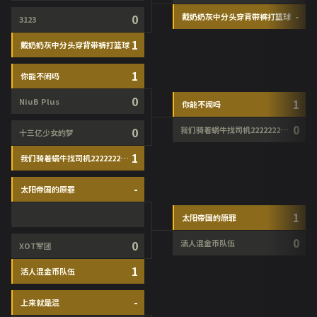
-
0
戴奶奶灰中分头穿背带裤打篮球
3123
1
戴奶奶灰中分头穿背带裤打篮球
1
你能不闹吗
0
NiuB Plus
1
你能不闹吗
0
0
我们骑着蜗牛找司机22222222222
十三亿少女的梦
1
我们骑着蜗牛找司机22222222222
-
太阳帝国的原罪
1
太阳帝国的原罪
0
0
活人混金币队伍
XOT军团
1
活人混金币队伍
-
上来就是混