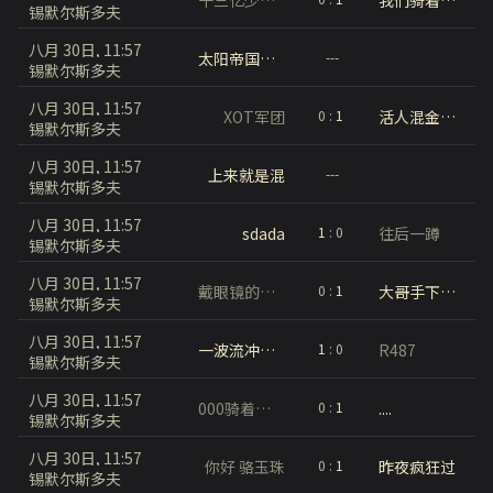
锡默尔斯多夫
八月 30日, 11:57
太阳帝国的原罪
---
锡默尔斯多夫
八月 30日, 11:57
XOT军团
活人混金币队伍
0
:
1
锡默尔斯多夫
八月 30日, 11:57
上来就是混
---
锡默尔斯多夫
八月 30日, 11:57
sdada
往后一蹲
1
:
0
锡默尔斯多夫
八月 30日, 11:57
戴眼镜的观察手
大哥手下留情
0
:
1
锡默尔斯多夫
八月 30日, 11:57
一波流冲锋号
R487
1
:
0
锡默尔斯多夫
八月 30日, 11:57
000骑着蜗牛追司机
....
0
:
1
锡默尔斯多夫
八月 30日, 11:57
你好 骆玉珠
昨夜疯狂过
0
:
1
锡默尔斯多夫