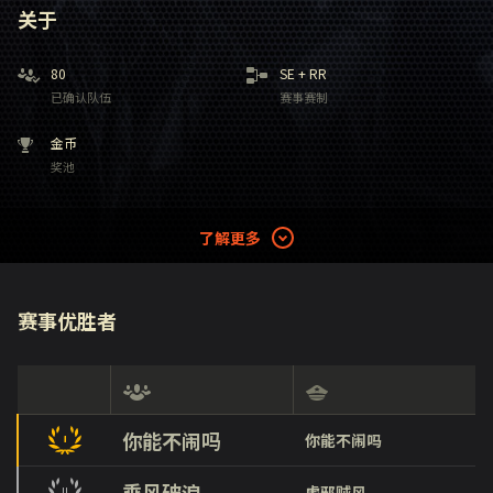
关于
80
SE
+
RR
已确认队伍
赛事赛制
金币
奖池
了解更多
赛事优胜者
你能不闹吗
你能不闹吗
乘风破浪
虚邪贼风