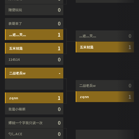
0
随便玩玩
0
表哥来了
1
灬遮灬天灬
0
灬遮灬天灬
1
1
五米就是
五米就是
0
114514
-
二战老兵w
0
二战老兵w
1
1
zqnn
zqnn
0
我是小萌新
0
嫖就一个字我只说一次
0
勺乚ACE