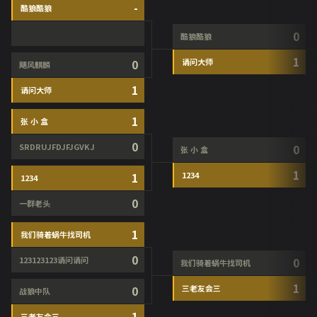
-
酷狼酷狼
0
酷狼酷狼
1
0
请问大师
飓风麒麟
1
请问大师
1
张 小 盒
0
SRDRUJFDJFJGVKJ
0
张 小 盒
1
1
1234
1234
0
一群老头
1
我们骑着蜗牛找司机
0
123123123请问请问
0
我们骑着蜗牛找司机
1
0
三老友会三
战狼中队
1
三老友会三