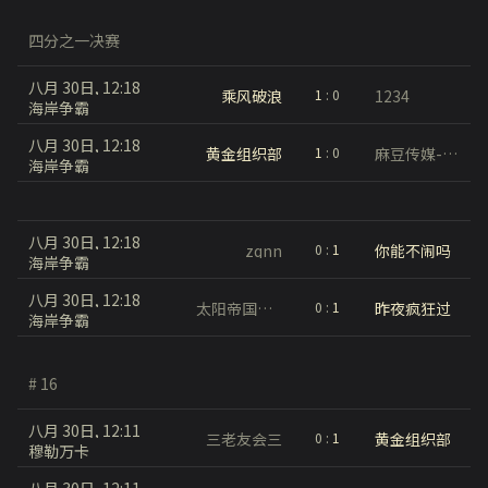
四分之一决赛
八月 30日, 12:18
乘风破浪
1234
1
:
0
海岸争霸
八月 30日, 12:18
黄金组织部
麻豆传媒-经典再现
1
:
0
海岸争霸
八月 30日, 12:18
zqnn
你能不闹吗
0
:
1
海岸争霸
八月 30日, 12:18
太阳帝国的原罪
昨夜疯狂过
0
:
1
海岸争霸
# 16
八月 30日, 12:11
三老友会三
黄金组织部
0
:
1
穆勒万卡