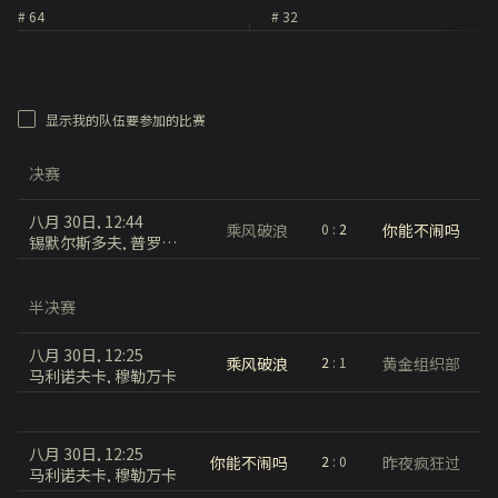
# 64
# 32
显示我的队伍要参加的比赛
决赛
八月 30日, 12:44
乘风破浪
你能不闹吗
0
:
2
锡默尔斯多夫, 普罗霍洛夫卡
半决赛
八月 30日, 12:25
乘风破浪
黄金组织部
2
:
1
马利诺夫卡, 穆勒万卡
八月 30日, 12:25
你能不闹吗
昨夜疯狂过
2
:
0
马利诺夫卡, 穆勒万卡