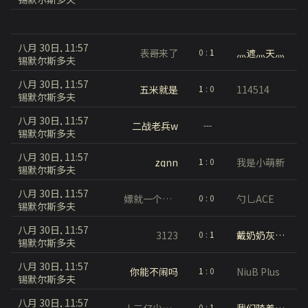
八月 30日, 11:57
表哥来了
灬遮灬天灬
0
:
1
锡默尔斯多夫
八月 30日, 11:57
五米就是
114514
1
:
0
锡默尔斯多夫
八月 30日, 11:57
二战老兵w
---
锡默尔斯多夫
八月 30日, 11:57
zqnn
我是小萌新
1
:
0
锡默尔斯多夫
八月 30日, 11:57
嫖就一个字我只说一次
勺乚ACE
0
:
0
锡默尔斯多夫
八月 30日, 11:57
3123
戴奶奶灰中分头穿背带裤打篮球
0
:
1
锡默尔斯多夫
八月 30日, 11:57
你能不闹吗
NiuB Plus
1
:
0
锡默尔斯多夫
八月 30日, 11:57
十三亿少女的梦
我们骑着蜗牛找司机22222222222
0
:
1