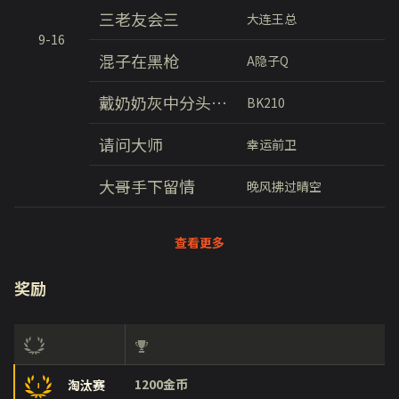
三老友会三
大连王总
9-16
混子在黑枪
A隐子Q
戴奶奶灰中分头穿背带裤打篮球
BK210
请问大师
幸运前卫
大哥手下留情
晚风拂过晴空
查看更多
奖励
1200金币
淘汰赛