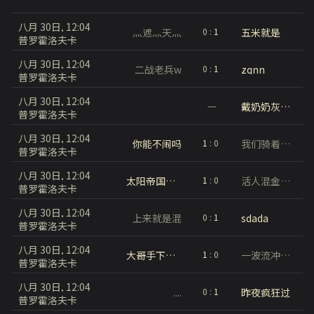
八月 30日, 12:04
灬遮灬天灬
五米就是
0
:
1
普罗霍洛夫卡
八月 30日, 12:04
二战老兵w
zqnn
0
:
1
普罗霍洛夫卡
八月 30日, 12:04
戴奶奶灰中分头穿背带裤打篮球
---
普罗霍洛夫卡
八月 30日, 12:04
你能不闹吗
我们骑着蜗牛找司机22222222222
1
:
0
普罗霍洛夫卡
八月 30日, 12:04
太阳帝国的原罪
活人混金币队伍
1
:
0
普罗霍洛夫卡
八月 30日, 12:04
上来就是混
sdada
0
:
1
普罗霍洛夫卡
八月 30日, 12:04
大哥手下留情
一波流冲锋号
1
:
0
普罗霍洛夫卡
八月 30日, 12:04
....
昨夜疯狂过
0
:
1
普罗霍洛夫卡