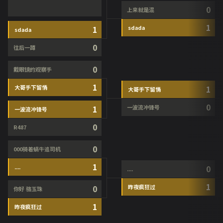
0
上来就是混
1
1
sdada
sdada
0
往后一蹲
0
戴眼镜的观察手
1
大哥手下留情
1
大哥手下留情
0
1
一波流冲锋号
一波流冲锋号
0
R487
0
000骑着蜗牛追司机
1
....
0
....
1
0
昨夜疯狂过
你好 骆玉珠
1
昨夜疯狂过