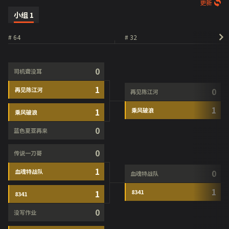
更新
小组
1
# 64
# 32
0
司机聋没耳
1
再见陈江河
0
再见陈江河
1
1
乘风破浪
乘风破浪
0
蓝色夏亚再来
0
传说一刀哥
1
血魂特战队
0
血魂特战队
1
1
8341
8341
0
没写作业