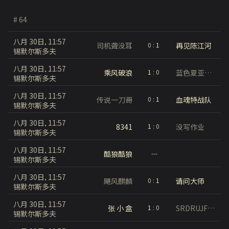
# 64
八月 30日, 11:57
司机聋没耳
再见陈江河
0
:
1
锡默尔斯多夫
八月 30日, 11:57
乘风破浪
蓝色夏亚再来
1
:
0
锡默尔斯多夫
八月 30日, 11:57
传说一刀哥
血魂特战队
0
:
1
锡默尔斯多夫
八月 30日, 11:57
8341
没写作业
1
:
0
锡默尔斯多夫
八月 30日, 11:57
酷狼酷狼
---
锡默尔斯多夫
八月 30日, 11:57
飓风麒麟
请问大师
0
:
1
锡默尔斯多夫
八月 30日, 11:57
张 小 盒
SRDRUJFDJFJGVKJ
1
:
0
锡默尔斯多夫