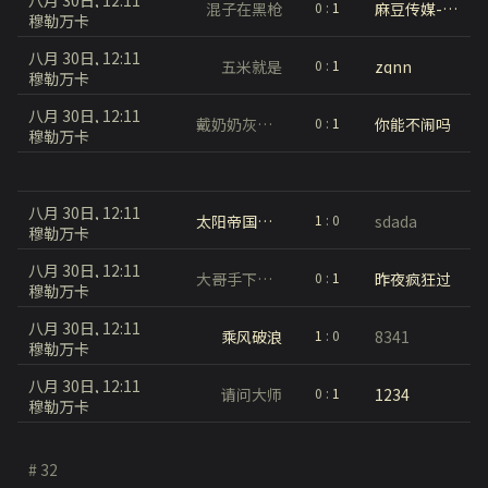
八月 30日, 12:11
混子在黑枪
麻豆传媒-经典再现
0
:
1
穆勒万卡
八月 30日, 12:11
五米就是
zqnn
0
:
1
穆勒万卡
八月 30日, 12:11
戴奶奶灰中分头穿背带裤打篮球
你能不闹吗
0
:
1
穆勒万卡
八月 30日, 12:11
太阳帝国的原罪
sdada
1
:
0
穆勒万卡
八月 30日, 12:11
大哥手下留情
昨夜疯狂过
0
:
1
穆勒万卡
八月 30日, 12:11
乘风破浪
8341
1
:
0
穆勒万卡
八月 30日, 12:11
请问大师
1234
0
:
1
穆勒万卡
# 32