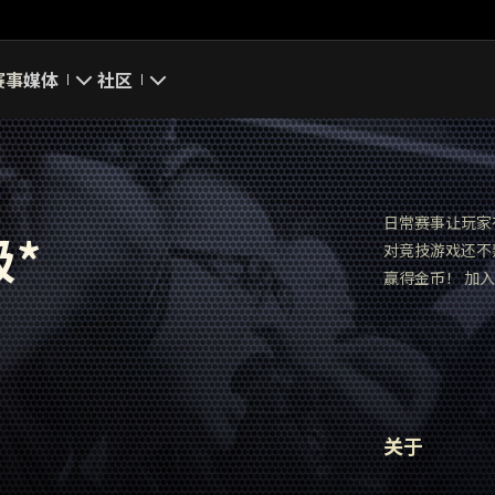
赛事
媒体
社区
游戏截图
我的资料
游戏壁纸
搜索玩家
日常赛事让玩家
级*
对竞技游戏还不
游戏音乐
官方自媒体
赢得金币！ 加入
你好，吾久
万圣节
《以战止战》
关于