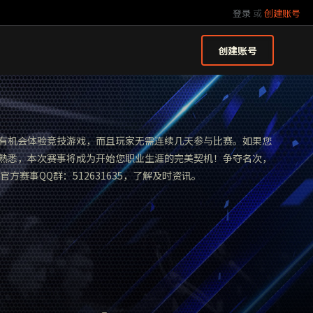
登录
或
创建账号
创建账号
有机会体验竞技游戏，而且玩家无需连续几天参与比赛。如果您
熟悉，本次赛事将成为开始您职业生涯的完美契机！争夺名次，
官方赛事QQ群：512631635，了解及时资讯。