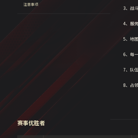
注意事项
3、战
4、服
5、地
6、每
7、队
8、占
赛事优胜者