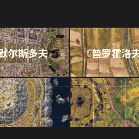
默尔斯多夫
普罗霍洛