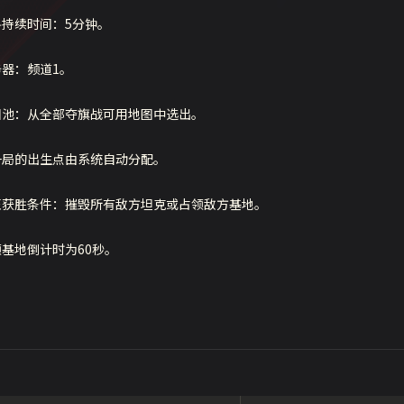
斗持续时间：5分钟。
务器：频道1。
图池：从全部夺旗战可用地图中选出。
一局的出生点由系统自动分配。
伍获胜条件：摧毁所有敌方坦克或占领敌方基地。
领基地倒计时为60秒。