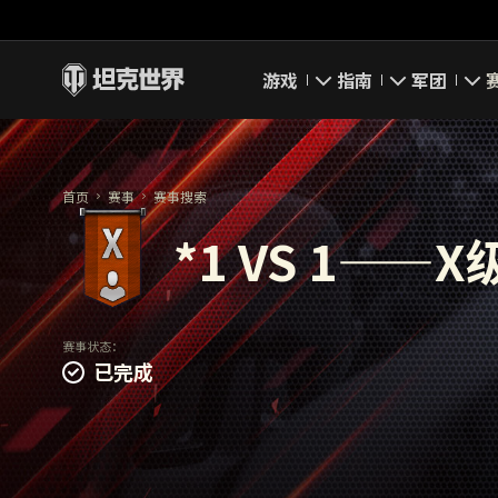
游戏
指南
军团
即刻下载
新手指南
要塞
首页
赛事
赛事搜索
新闻
高级用户
领土战
*1 VS 1——X
坦克百科
完整指南
军团评级
评级
经济系统
军团页面
赛事状态：
已完成
游戏规则