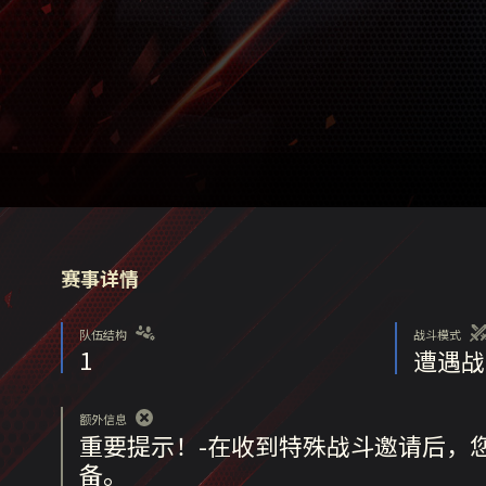
赛事详情
队伍结构
战斗模式
1
遭遇战
额外信息
重要提示！-在收到特殊战斗邀请后，
备。