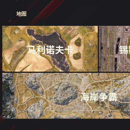
地图
马利诺夫卡
锡
海岸争霸