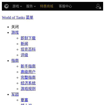
游戏
服务
特惠商城
客服中心
战斗通行证
账号数据继承
World of Tanks
菜单
车长创作营
关闭
游戏
即刻下载
新闻
坦克百科
评级
指南
新手指南
高级用户
完整指南
经济系统
游戏规则
军团
要塞