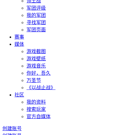
领土战
军团评级
我的军团
寻找军团
军团页面
赛事
媒体
游戏截图
游戏壁纸
游戏音乐
你好，吾久
万圣节
《以战止战》
社区
我的资料
搜索玩家
官方自媒体
创建账号