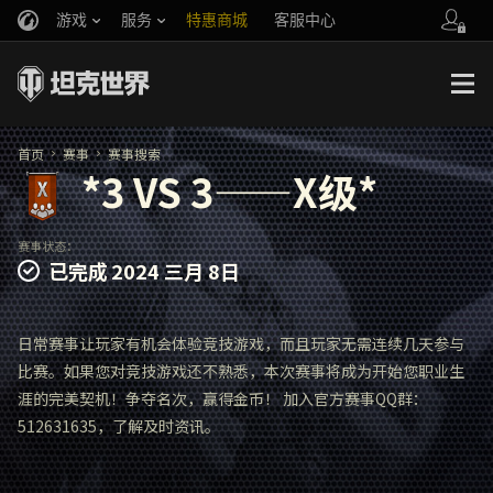
游戏
服务
特惠商城
客服中心
官方自媒体
你好，吾久
战斗通行证
账号数据继承
万圣节
车长创作营
《以战止战》
首页
赛事
赛事搜索
*3 VS 3——X级*
赛事状态：
已完成
2024 三月 8日
日常赛事让玩家有机会体验竞技游戏，而且玩家无需连续几天参与
比赛。如果您对竞技游戏还不熟悉，本次赛事将成为开始您职业生
涯的完美契机！争夺名次，赢得金币！ 加入官方赛事QQ群：
512631635，了解及时资讯。