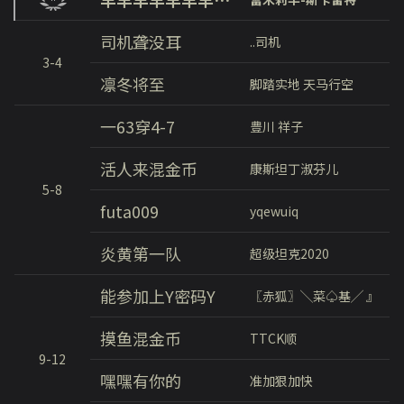
司机聋没耳
..司机
3-4
凛冬将至
脚踏实地 天马行空
一63穿4-7
豊川 祥子
活人来混金币
康斯坦丁淑芬儿
5-8
futa009
yqewuiq
炎黄第一队
超级坦克2020
能参加上Y密码Y
〖赤狐〗╲菜♤基╱ 』
摸鱼混金币
TTCK顺
9-12
嘿嘿有你的
准加狠加快