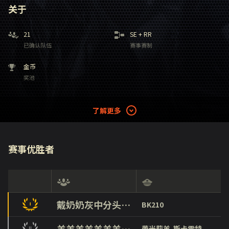
关于
21
SE
+
RR
已确认队伍
赛事赛制
金币
奖池
了解更多
赛事优胜者
戴奶奶灰中分头穿背带裤打篮球
BK210
羊羊羊羊羊羊羊羊羊羊羊羊羊羊羊羊羊羊羊羊
蕾米莉羊-斯卡雷特