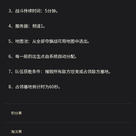
3、战斗持续时间：5分钟。
4、服务器：频道1。
5、地图池：从全部夺旗战可用地图中选出。
6、每一局的出生点由系统自动分配。
7、队伍获胜条件：摧毁所有敌方坦克或占领敌方基地。
8、占领基地倒计时为60秒。
积分赛
淘汰赛