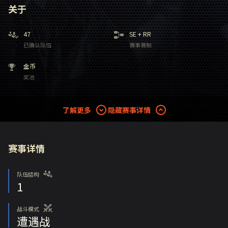
关于
47
SE
+
RR
已确认队伍
赛事赛制
金币
奖池
了解更多
隐藏赛事详情
赛事详情
队伍结构
1
战斗模式
遭遇战