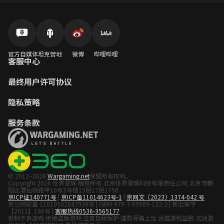
官方自媒体
坦克营地
微博
哔哩哔哩
客服中心
最终用户许可协议
隐私策略
服务条款
© 2012–2026
Wargaming.net
保留所有权利。
Copyright 2026 世界星辉 版权所有 北京世界星辉科技有限责任公司 北京市朝
阳区酒仙桥路甲10号3号楼15层17层1758
京ICP证140771号
|
京ICP备11014623号-1
|
京网文〔2023〕1374-042 号
京公网安备 11010502047936号 | ISBN-978-7-89989-132-2 | 新出审字
【2011】186号 |
客服热线0536-3565177
抵制不良游戏 拒绝盗版游戏 注意自我保护 谨防受骗上当 适度游戏益脑 沉迷游