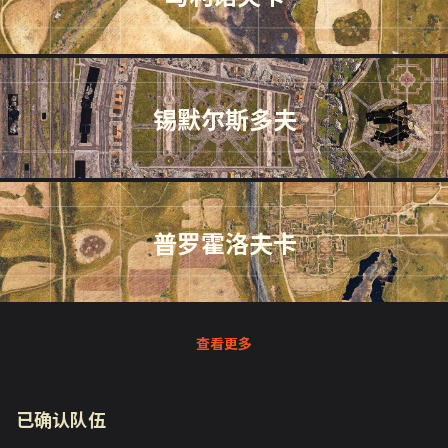
锡默尔斯多夫
普罗霍洛夫卡
查看更多
已确认队伍