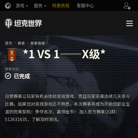
游戏
服务
特惠商城
客服中心
官方自媒体
你好，吾久
战斗通行证
账号数据继承
万圣节
车长创作营
《以战止战》
首页
赛事
赛事搜索
*1 VS 1——X级*
赛事状态：
已完成
日常赛事让玩家有机会体验竞技游戏，而且玩家无需连续几天参与
比赛。如果您对竞技游戏还不熟悉，本次赛事将成为开始您职业生
涯的完美契机！争夺名次，赢得金币！ 加入官方赛事QQ群：
512631635，了解及时资讯。