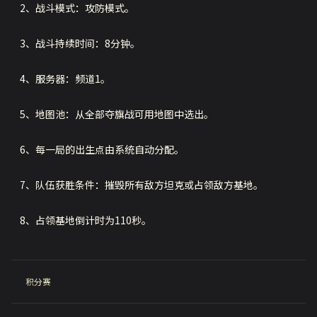
2、战斗模式：攻防模式。
3、战斗持续时间：8分钟。
4、服务器：频道1。
5、地图池：从全部夺旗战可用地图中选出。
6、每一局的出生点由系统自动分配。
7、队伍获胜条件：摧毁所有敌方坦克或占领敌方基地。
8、占领基地倒计时为110秒。
积分赛