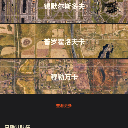
锡默尔斯多夫
普罗霍洛夫卡
穆勒万卡
查看更多
已确认队伍