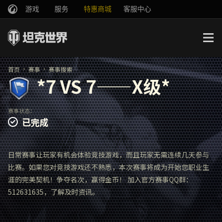
游戏
服务
特惠商城
客服中心
官方自媒体
你好，吾久
战斗通行证
账号数据继承
万圣节
车长创作营
《以战止战》
首页
赛事
赛事搜索
*7 VS 7——X级*
赛事状态：
已完成
日常赛事让玩家有机会体验竞技游戏，而且玩家无需连续几天参与
比赛。如果您对竞技游戏还不熟悉，本次赛事将成为开始您职业生
涯的完美契机！争夺名次，赢得金币！ 加入官方赛事QQ群：
512631635，了解及时资讯。