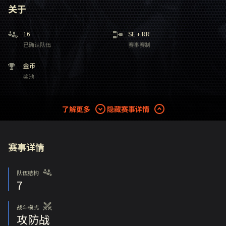
关于
16
SE
+
RR
已确认队伍
赛事赛制
金币
奖池
了解更多
隐藏赛事详情
赛事详情
队伍结构
7
战斗模式
攻防战