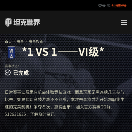
登录
或
创建账号
官方自媒体
你好，吾久
万圣节
《以战止战》
首页
赛事
赛事搜索
*1 VS 1——VI级*
赛事状态：
已完成
日常赛事让玩家有机会体验竞技游戏，而且玩家无需连续几天参与
比赛。如果您对竞技游戏还不熟悉，本次赛事将成为开始您职业生
涯的完美契机！争夺名次，赢得金币！ 加入官方赛事QQ群：
512631635，了解及时资讯。