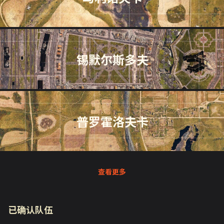
锡默尔斯多夫
普罗霍洛夫卡
查看更多
已确认队伍