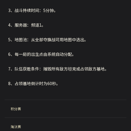
3、战斗持续时间：5分钟。
4、服务器：频道1。
5、地图池：从全部夺旗战可用地图中选出。
6、每一局的出生点由系统自动分配。
7、队伍获胜条件：摧毁所有敌方坦克或占领敌方基地。
8、占领基地倒计时为60秒。
积分赛
淘汰赛