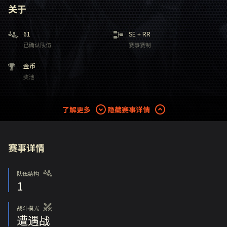
关于
61
SE
+
RR
已确认队伍
赛事赛制
金币
奖池
了解更多
隐藏赛事详情
赛事详情
队伍结构
1
战斗模式
遭遇战