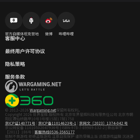
官方自媒体
坦克营地
微博
哔哩哔哩
客服中心
最终用户许可协议
隐私策略
服务条款
© 2012–2026
Wargaming.net
保留所有权利。
Copyright 2026 世界星辉 版权所有 北京世界星辉科技有限责任公司 北京市朝
阳区酒仙桥路甲10号3号楼15层17层1758
京ICP证140771号
|
京ICP备11014623号-1
|
京网文〔2023〕1374-042 号
京公网安备 11010502047936号 | ISBN-978-7-89989-132-2 | 新出审字
【2011】186号 |
客服热线0536-3565177
抵制不良游戏 拒绝盗版游戏 注意自我保护 谨防受骗上当 适度游戏益脑 沉迷游