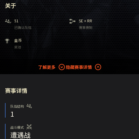
关于
51
SE
+
RR
已确认队伍
赛事赛制
金币
奖池
了解更多
隐藏赛事详情
赛事详情
队伍结构
1
战斗模式
遭遇战