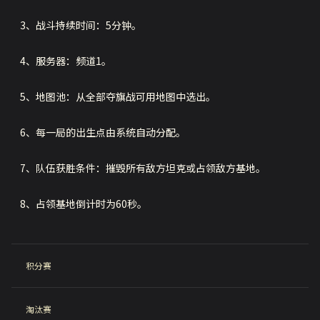
3、战斗持续时间：5分钟。
4、服务器：频道1。
5、地图池：从全部夺旗战可用地图中选出。
6、每一局的出生点由系统自动分配。
7、队伍获胜条件：摧毁所有敌方坦克或占领敌方基地。
8、占领基地倒计时为60秒。
积分赛
淘汰赛