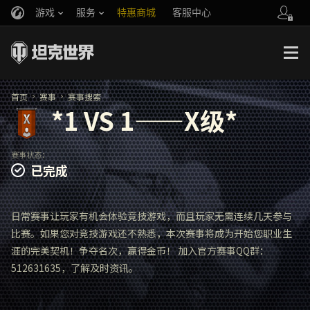
游戏
服务
特惠商城
客服中心
官方自媒体
你好，吾久
战斗通行证
账号数据继承
万圣节
车长创作营
《以战止战》
首页
赛事
赛事搜索
*1 VS 1——X级*
赛事状态：
已完成
日常赛事让玩家有机会体验竞技游戏，而且玩家无需连续几天参与
比赛。如果您对竞技游戏还不熟悉，本次赛事将成为开始您职业生
涯的完美契机！争夺名次，赢得金币！ 加入官方赛事QQ群：
512631635，了解及时资讯。