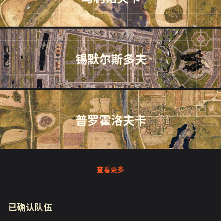
锡默尔斯多夫
普罗霍洛夫卡
查看更多
已确认队伍