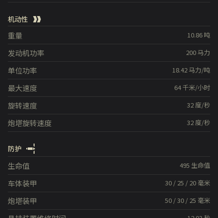
机动性
重量
10.86
吨
发动机功率
200
马力
单位功率
18.42
马力/吨
最大速度
64
千米/小时
旋转速度
32
度/秒
炮塔旋转速度
32
度/秒
防护
生命值
495
生命值
车体装甲
30
/
25
/
20
毫米
炮塔装甲
50
/
30
/
25
毫米
12.03
秒