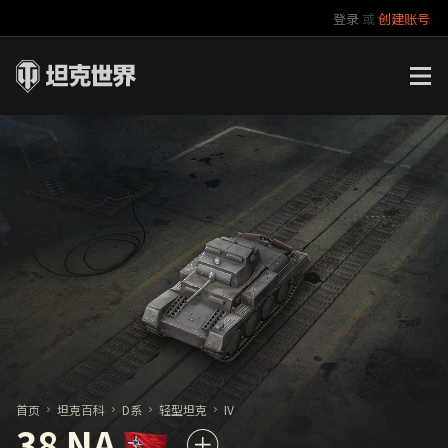
登录
或
创建账号
官方自媒体
你好，吾久
万圣节
《以战止战》
首页
坦克百科
D系
轻型坦克
IV
38 NA