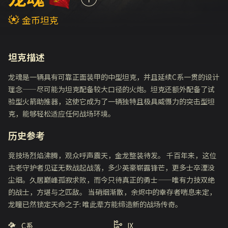
金币坦克
坦克描述
龙魂是一辆具有可靠正面装甲的中型坦克，并且延续C系一贯的设计
理念——尽可能为坦克配备较大口径的火炮。坦克还额外配备了试
验型火箭助推器，这使它成为了一辆独特且极具威慑力的突击型坦
克，能够轻松适应任何战场环境。
历史参考
竞技场烈焰沸腾，观众呼声震天，金龙整装待发。 千百年来，这位
古老守护者见证无数战起战落，多少英豪崭露锋芒，更多士卒湮没
尘烟。久居巅峰孤寂求败，而今只待真正的勇士——唯有力技双绝
的战士，方堪与之匹敌。 当硝烟渐散，余烬中的幸存者喘息未定，
龙瞳已然锁定天命之子: 唯此辈方能缔造新的战场传奇。
C系
IX