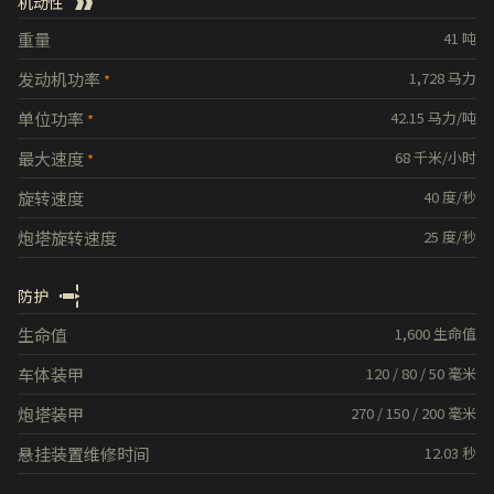
机动性
重量
41
吨
发动机功率
1,728
马力
单位功率
42.15
马力/吨
最大速度
68
千米/小时
旋转速度
40
度/秒
炮塔旋转速度
25
度/秒
防护
生命值
1,600
生命值
车体装甲
120
/
80
/
50
毫米
炮塔装甲
270
/
150
/
200
毫米
悬挂装置维修时间
12.03
秒