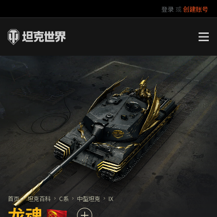
登录
或
创建账号
官方自媒体
你好，吾久
万圣节
《以战止战》
首页
坦克百科
C系
中型坦克
IX
龙魂