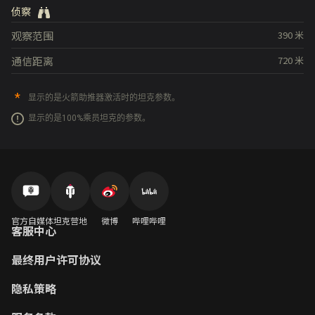
侦察
观察范围
390
米
通信距离
720
米
显示的是火箭助推器激活时的坦克参数。
显示的是100%乘员坦克的参数。
官方自媒体
坦克营地
微博
哔哩哔哩
客服中心
最终用户许可协议
隐私策略