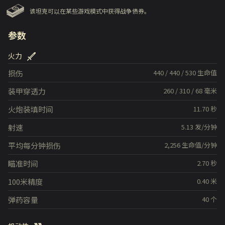
该坦克可以在某些游戏模式中获得战争债券。
参数
火力
损伤
440
/
440
/
530
生命值
装甲穿透力
260
/
310
/
68
毫米
火炮装填时间
11.70
秒
射速
5.13
发/分钟
平均每分钟损伤
2,256
生命值/分钟
瞄准时间
2.70
秒
100米精度
0.40
米
弹药容量
40
个