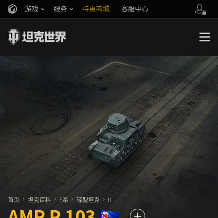
游戏
服务
特惠商城
客服中心
官方自媒体
你好，吾久
战斗通行证
账号数据继承
万圣节
车长创作营
《以战止战》
首页
坦克百科
F系
轻型坦克
II
AMR P.103