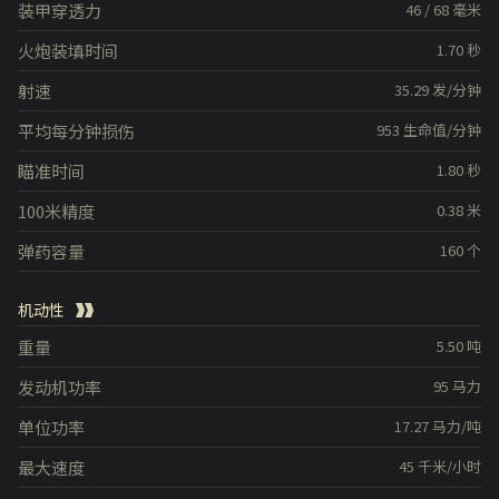
装甲穿透力
46
/
68
毫米
火炮装填时间
1.70
秒
射速
35.29
发/分钟
平均每分钟损伤
953
生命值/分钟
瞄准时间
1.80
秒
100米精度
0.38
米
弹药容量
160
个
机动性
重量
5.50
吨
发动机功率
95
马力
单位功率
17.27
马力/吨
最大速度
45
千米/小时