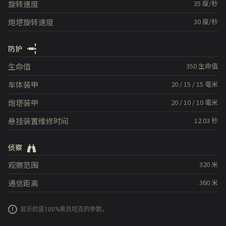
旋转速度
35
度/秒
炮塔旋转速度
30
度/秒
防护
生命值
350
生命值
车体装甲
20
/
15
/
15
毫米
炮塔装甲
20
/
10
/
10
毫米
悬挂装置维修时间
12.03
秒
侦察
观察范围
320
米
通信距离
360
米
显示的是100%乘员坦克的参数。