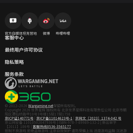
官方自媒体
坦克营地
微博
哔哩哔哩
客服中心
最终用户许可协议
隐私策略
服务条款
© 2012–2026
Wargaming.net
保留所有权利。
Copyright 2026 世界星辉 版权所有 北京世界星辉科技有限责任公司 北京市朝
阳区酒仙桥路甲10号3号楼15层17层1758
京ICP证140771号
|
京ICP备11014623号-1
|
京网文〔2023〕1374-042 号
京公网安备 11010502047936号 | ISBN-978-7-89989-132-2 | 新出审字
【2011】186号 |
客服热线0536-3565177
抵制不良游戏 拒绝盗版游戏 注意自我保护 谨防受骗上当 适度游戏益脑 沉迷游