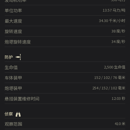
单位功率
13.57
马力/吨
最大速度
34.30
千米/小时
旋转速度
38
度/秒
炮塔旋转速度
34
度/秒
防护
生命值
2,500
生命值
车体装甲
152
/
102
/
76
毫米
炮塔装甲
254
/
152
/
102
毫米
悬挂装置维修时间
12.03
秒
侦察
观察范围
410
米