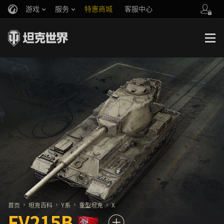
游戏
服务
特惠商城
客服中心
官方自媒体
你好，吾久
战斗通行证
账号数据继承
万圣节
车长创作营
《以战止战》
首页
坦克百科
Y系
重型坦克
X
FV215B