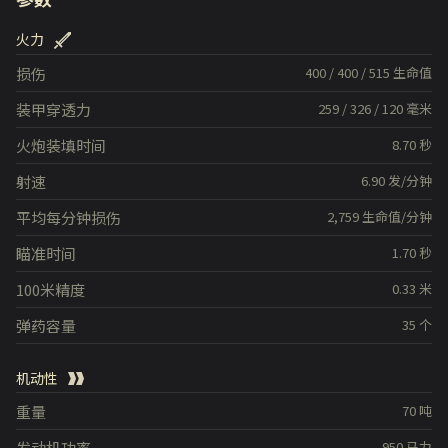
火力
损伤
400
/
400
/
515
生命值
装甲穿透力
259
/
326
/
120
毫米
火炮装填时间
8.70
秒
射速
6.90
发/分钟
平均每分钟损伤
2,759
生命值/分钟
瞄准时间
1.70
秒
100米精度
0.33
米
弹药容量
35
个
机动性
重量
70
吨
发动机功率
950
马力