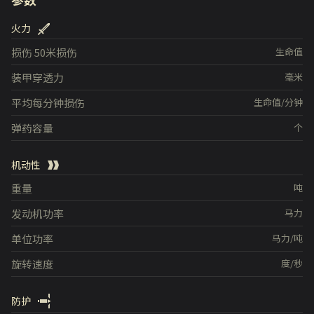
火力
损伤
50米损伤
生命值
装甲穿透力
毫米
平均每分钟损伤
生命值/分钟
弹药容量
个
机动性
重量
吨
发动机功率
马力
单位功率
马力/吨
旋转速度
度/秒
防护