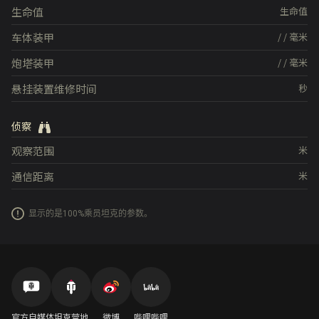
生命值
生命值
车体装甲
/
/
毫米
炮塔装甲
/
/
毫米
悬挂装置维修时间
秒
侦察
观察范围
米
通信距离
米
显示的是100%乘员坦克的参数。
官方自媒体
坦克营地
微博
哔哩哔哩