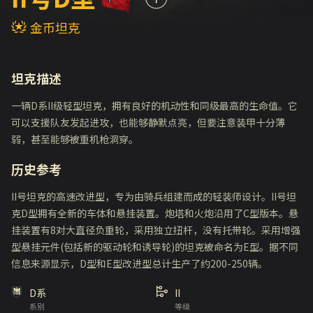
金币坦克
坦克描述
一辆D系II级轻型坦克，拥有良好的机动性和同级最高的生命值。它
可以支援队友发起进攻，也能够静默点亮，但要注意装甲十分薄
弱，甚至能够被重机枪洞穿。
历史参考
II号坦克的高速改进型，专为由骑兵组建而成的轻装师设计。II号坦
克D型拥有全新的车体和悬挂装置。炮塔和火炮沿用了C型版本。悬
挂装置有8对大直径负重轮，采用独立扭杆，没有托带轮。采用增强
型悬挂元件(包括新的驱动轮和诱导轮)的坦克被命名为E型。据不同
信息来源显示，D型和E型改进型总计生产了约200-250辆。
D系
II
系别
等级