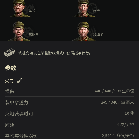
车长
炮手
驾驶员
装填手
该坦克可以在某些游戏模式中获得战争债券。
参数
火力
损伤
440
/
440
/
530
生命值
装甲穿透力
249
/
340
/
68
毫米
火炮装填时间
10
秒
射速
6
发/分钟
平均每分钟损伤
2,640
生命值/分钟