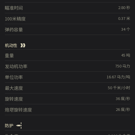
瞄准时间
2.80
秒
100米精度
0.37
米
弹药容量
34
个
机动性
重量
45
吨
发动机功率
750
马力
单位功率
16.67
马力/吨
最大速度
50
千米/小时
旋转速度
36
度/秒
炮塔旋转速度
26
度/秒
防护