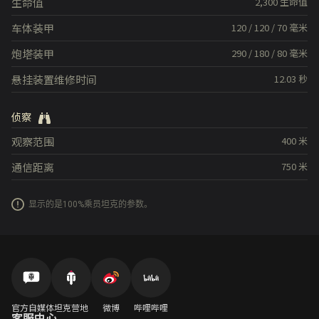
生命值
2,300
生命值
车体装甲
120
/
120
/
70
毫米
炮塔装甲
290
/
180
/
80
毫米
悬挂装置维修时间
12.03
秒
侦察
观察范围
400
米
通信距离
750
米
显示的是100%乘员坦克的参数。
官方自媒体
坦克营地
微博
哔哩哔哩
客服中心