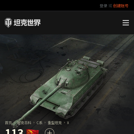
登录
或
创建账号
官方自媒体
你好，吾久
万圣节
《以战止战》
首页
坦克百科
C系
重型坦克
X
113