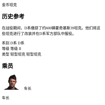
金币坦克
历史参考
在战役期间，D系缴获了约600辆霍奇基斯39坦克。他们将这
些坦克进行了改装并在D系军方部队中服役。
系别
D系
D系
等级
等级
II
类型
轻型坦克
轻型坦克
乘员
车长
车长