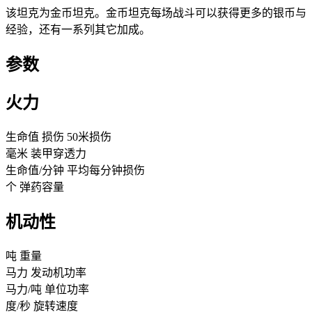
该坦克为金币坦克。金币坦克每场战斗可以获得更多的银币与
经验，还有一系列其它加成。
参数
火力
生命值
损伤
50米损伤
毫米
装甲穿透力
生命值/分钟
平均每分钟损伤
个
弹药容量
机动性
吨
重量
马力
发动机功率
马力/吨
单位功率
度/秒
旋转速度