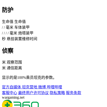
防护
生命值
生命值
/
/
毫米
车体装甲
/
/
/
/
毫米
炮塔装甲
秒
悬挂装置维修时间
侦察
米
观察范围
米
通信距离
显示的是100%乘员坦克的参数。
官方自媒体
坦克营地
微博
哔哩哔哩
客服中心
最终用户许可协议
隐私策略
服务条款
wargaming.net