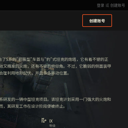
登录
或
创建账号
创建账号
合了S系的"箭簇型"车首与"豹"式坦克的炮塔，它有着不错的正
效又精准的火炮，还有不错的俯仰角。不过，它脆弱的侧面装甲
合理利用地形起伏，并且多多移动位置。
代D系研发的一辆中型坦克项目。该坦克计划采用一门强大的火炮和
而，其研发工作在设计阶段便被终止。
IX
等级