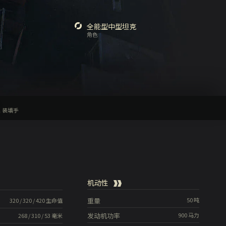
全能型中型坦克
角色
装填手
机动性
重量
50
吨
320
/
320
/
420
生命值
发动机功率
900
马力
268
/
310
/
53
毫米