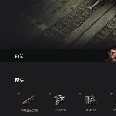
乘员
模块
IX
IX
X
IX
50吨主战方案
MB 837 F
SEM 25A
5