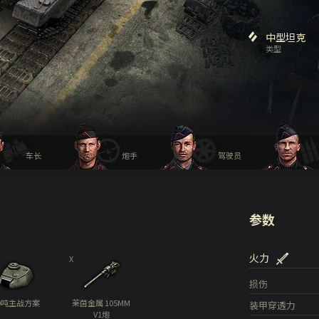
中型坦克
类型
车长
炮手
驾驶员
参数
火力
X
损伤
0吨主战方案
莱茵金属 105MM
装甲穿透力
V1炮