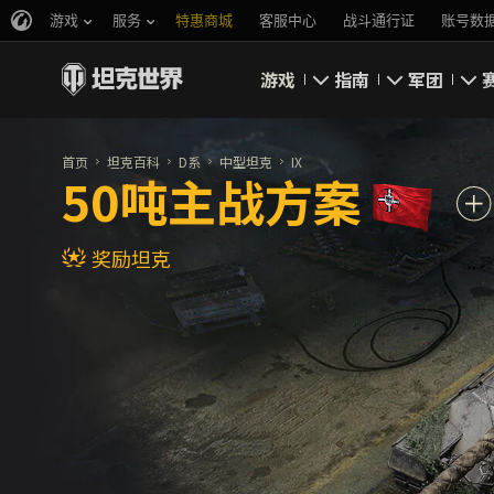
游戏
服务
特惠商城
客服中心
战斗通行证
账号数
游戏
指南
军团
即刻下载
新手指南
要塞
首页
坦克百科
D系
中型坦克
IX
50吨主战方案
新闻
高级用户
领土战
奖励坦克
坦克百科
完整指南
军团评级
评级
经济系统
军团页面
游戏规则