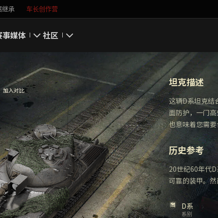
据继承
车长创作营
赛事
媒体
社区
游戏截图
我的资料
坦克描述
游戏壁纸
搜索玩家
加入对比
这辆D系坦克结
面防护，一门高
游戏音乐
官方自媒体
也意味着您需要
你好，吾久
历史参考
万圣节
20世纪60年
可靠的装甲。然
《以战止战》
D系
系别