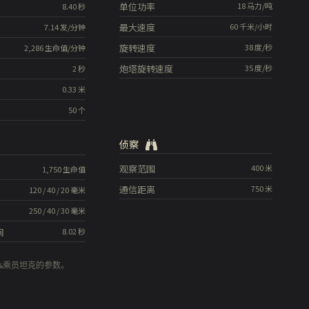
单位功率
18
马力/吨
8.40
秒
最大速度
60
千米/小时
7.14
发/分钟
旋转速度
38
度/秒
2,286
生命值/分钟
炮塔旋转速度
35
度/秒
2
秒
0.33
米
50
个
侦察
观察范围
400
米
1,750
生命值
通信距离
750
米
120
/
40
/
20
毫米
250
/
40
/
30
毫米
间
8.02
秒
0%乘员坦克的参数。