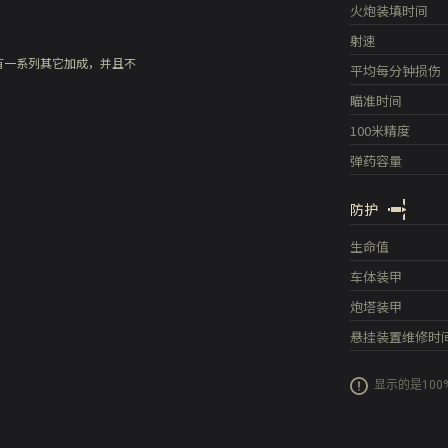
火炮装填时间
射速
有一系列其它加成，并且不
平均每分钟损伤
瞄准时间
100米精度
弹药容量
防护
生命值
车体装甲
炮塔装甲
悬挂装置维修时
显示的是10