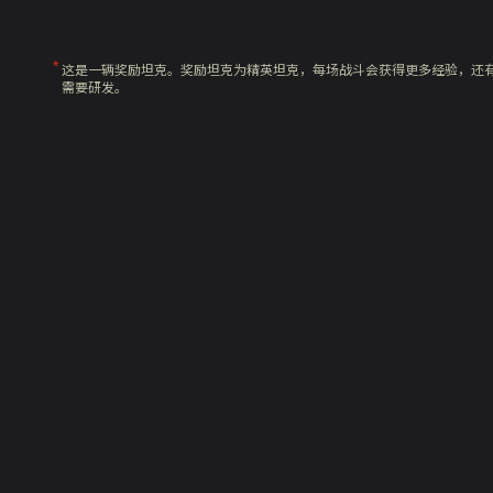
这是一辆奖励坦克。奖励坦克为精英坦克，每场战斗会获得更多经验，还
需要研发。