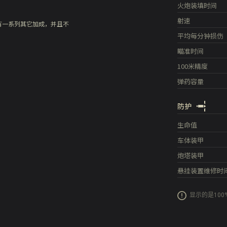
火炮装填时间
射速
有一系列其它加成，并且不
平均每分钟损伤
瞄准时间
100米精度
弹药容量
防护
生命值
车体装甲
炮塔装甲
悬挂装置维修时
显示的是10