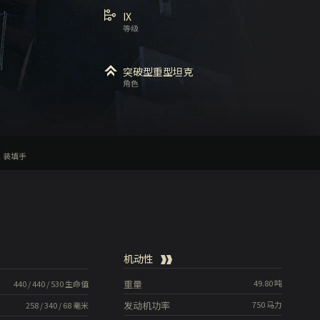
IX
等级
突破型重型坦克
角色
装填手
机动性
重量
49.80
吨
440
/
440
/
530
生命值
发动机功率
750
马力
258
/
340
/
68
毫米