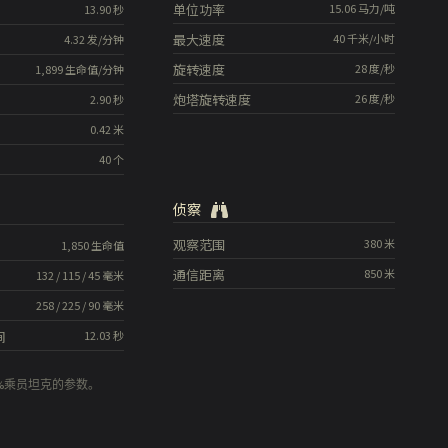
单位功率
15.06
马力/吨
13.90
秒
最大速度
40
千米/小时
4.32
发/分钟
旋转速度
28
度/秒
1,899
生命值/分钟
炮塔旋转速度
26
度/秒
2.90
秒
0.42
米
40
个
侦察
观察范围
380
米
1,850
生命值
通信距离
850
米
132
/
115
/
45
毫米
258
/
225
/
90
毫米
间
12.03
秒
0%乘员坦克的参数。