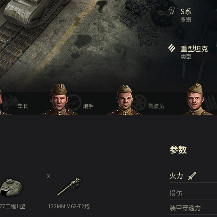
S系
系别
重型坦克
类型
车长
炮手
驾驶员
参数
火力
X
损伤
77工程 II型
122MM M62-T2炮
装甲穿透力