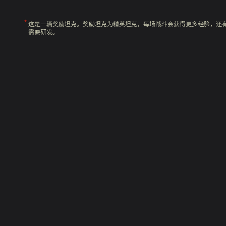
这是一辆奖励坦克。奖励坦克为精英坦克，每场战斗会获得更多经验，还
需要研发。