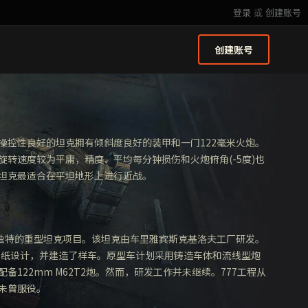
登录
或
创建账号
创建账号
操控性良好的坦克拥有倾斜度良好的装甲和一门122毫米火炮。
旋转速度较为平庸，精度、平均每分钟损伤和火炮俯角(-5度)也
坦克最适合在平坦地形上进行近战。
个独特的重型坦克项目。该坦克由车里雅宾斯克基洛夫工厂研发。
成图纸设计，并建造了样车。原型车计划采用铸造车体和流线型炮
备122mm M62T2炮。然而，研发工作并未继续。777工程从
未曾服役。