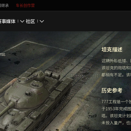
据继承
车长创作营
赛事
媒体
社区
游戏截图
我的资料
坦克描述
游戏壁纸
搜索玩家
对比
这辆外形低矮、
该坦克的炮塔和
游戏音乐
官方自媒体
都稍有不足。该
你好，吾久
历史参考
万圣节
777工程是一
于1953年完
《以战止战》
塔。该坦克计划配
未投入量产，也