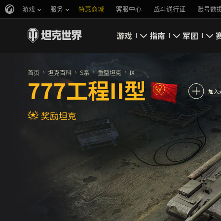
游戏
服务
特惠商城
客服中心
战斗通行证
账号数
游戏
指南
军团
即刻下载
新手指南
要塞
首页
坦克百科
S系
重型坦克
IX
777工程II型
新闻
高级用户
领土战
加入
奖励坦克
坦克百科
完整指南
军团评级
评级
经济系统
军团页面
游戏规则