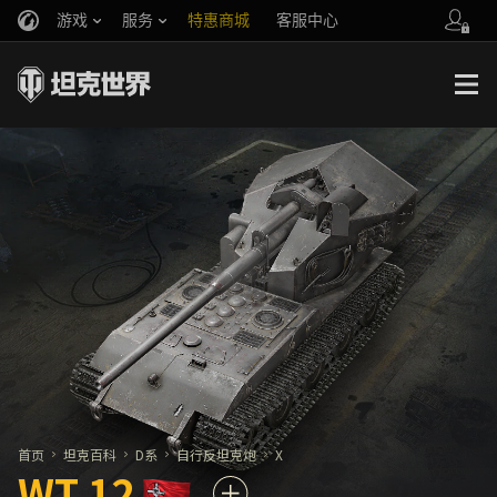
游戏
服务
特惠商城
客服中心
官方自媒体
你好，吾久
战斗通行证
账号数据继承
万圣节
车长创作营
《以战止战》
首页
坦克百科
D系
自行反坦克炮
X
WT 12