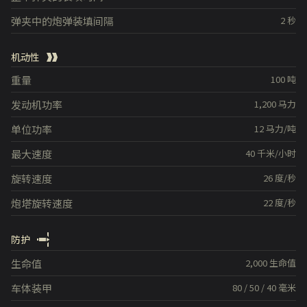
弹夹中的炮弹装填间隔
2
秒
机动性
重量
100
吨
发动机功率
1,200
马力
单位功率
12
马力/吨
最大速度
40
千米/小时
旋转速度
26
度/秒
炮塔旋转速度
22
度/秒
防护
生命值
2,000
生命值
车体装甲
80
/
50
/
40
毫米