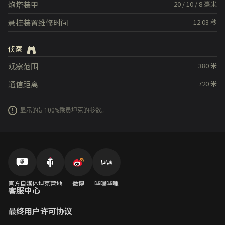
炮塔装甲
20
/
10
/
8
毫米
悬挂装置维修时间
12.03
秒
侦察
观察范围
380
米
通信距离
720
米
显示的是100%乘员坦克的参数。
官方自媒体
坦克营地
微博
哔哩哔哩
客服中心
最终用户许可协议