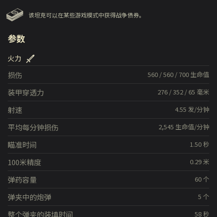
该坦克可以在某些游戏模式中获得战争债券。
参数
火力
损伤
560
/
560
/
700
生命值
装甲穿透力
276
/
352
/
65
毫米
射速
4.55
发/分钟
平均每分钟损伤
2,545
生命值/分钟
瞄准时间
1.50
秒
100米精度
0.29
米
弹药容量
60
个
弹夹中的炮弹
5
个
整个弹夹的装填时间
58
秒