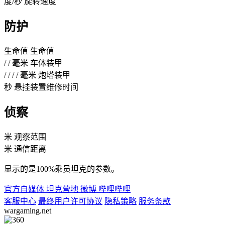
度/秒
旋转速度
防护
生命值
生命值
/
/
毫米
车体装甲
/
/
/
/
毫米
炮塔装甲
秒
悬挂装置维修时间
侦察
米
观察范围
米
通信距离
显示的是100%乘员坦克的参数。
官方自媒体
坦克营地
微博
哔哩哔哩
客服中心
最终用户许可协议
隐私策略
服务条款
wargaming.net