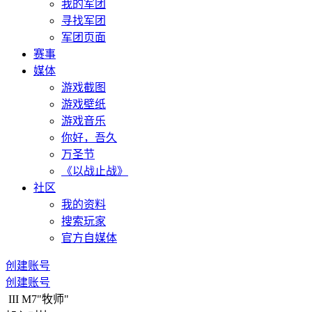
我的军团
寻找军团
军团页面
赛事
媒体
游戏截图
游戏壁纸
游戏音乐
你好，吾久
万圣节
《以战止战》
社区
我的资料
搜索玩家
官方自媒体
创建账号
创建账号
III
M7"牧师"