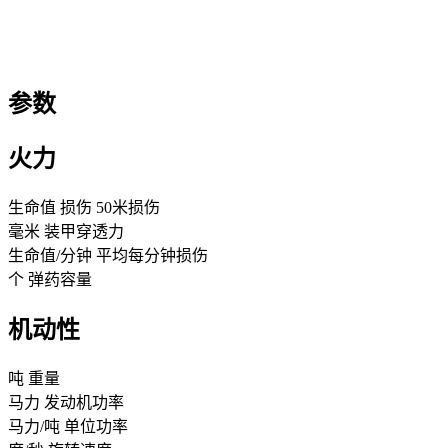
参数
火力
生命值
损伤
50米损伤
毫米
装甲穿透力
生命值/分钟
平均每分钟损伤
个
弹药容量
机动性
吨
重量
马力
发动机功率
马力/吨
单位功率