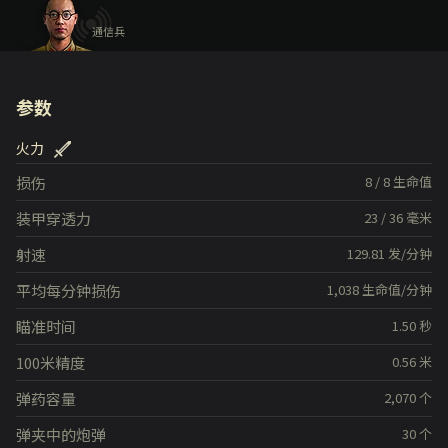
通信兵
参数
火力
损伤
8
/
8
生命值
装甲穿透力
23
/
36
毫米
射速
129.81
发/分钟
平均每分钟损伤
1,038
生命值/分钟
瞄准时间
1.50
秒
100米精度
0.56
米
弹药容量
2,070
个
弹夹中的炮弹
30
个