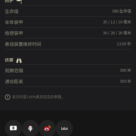
防护
生命值
380
生命值
车体装甲
25
/
12
/
10
毫米
炮塔装甲
30
/
20
/
20
毫米
悬挂装置维修时间
12.03
秒
侦察
观察范围
300
米
通信距离
350
米
显示的是100%乘员坦克的参数。