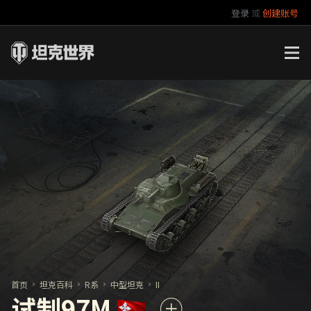
登录
或
创建账号
官方自媒体
你好，吾久
万圣节
《以战止战》
首页
坦克百科
R系
中型坦克
II
试制97M