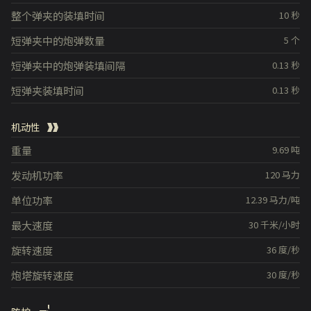
整个弹夹的装填时间
10
秒
短弹夹中的炮弹数量
5
个
短弹夹中的炮弹装填间隔
0.13
秒
短弹夹装填时间
0.13
秒
机动性
重量
9.69
吨
发动机功率
120
马力
单位功率
12.39
马力/吨
最大速度
30
千米/小时
旋转速度
36
度/秒
炮塔旋转速度
30
度/秒