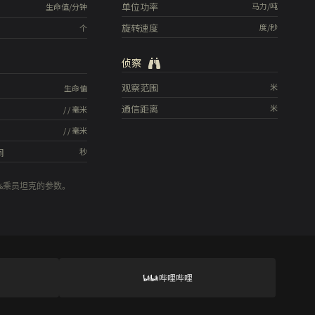
单位功率
马力/吨
生命值/分钟
旋转速度
度/秒
个
侦察
观察范围
米
生命值
通信距离
米
/
/
毫米
/
/
毫米
间
秒
0%乘员坦克的参数。
哔哩哔哩