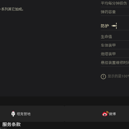
平均每分钟损伤
一系列其它加成。
弹药容量
防护
生命值
车体装甲
炮塔装甲
悬挂装置维修时
显示的是10
坦克营地
微博
服务条款
权利。