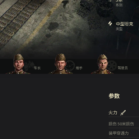
系别
中型坦克
类型
车长
炮手
驾驶员
参数
火力
损伤
50米损伤
装甲穿透力