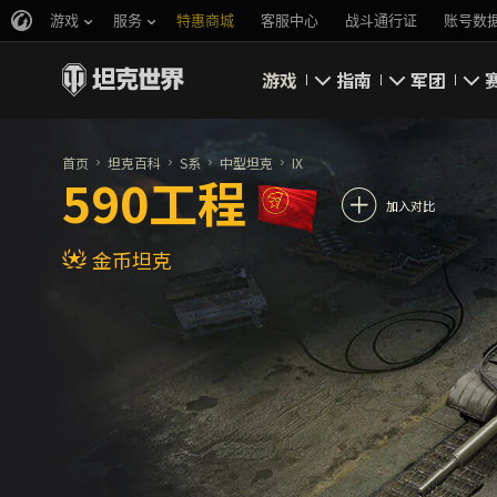
游戏
服务
特惠商城
客服中心
战斗通行证
账号数
游戏
指南
军团
即刻下载
新手指南
要塞
首页
坦克百科
S系
中型坦克
IX
590工程
新闻
高级用户
领土战
加入对比
金币坦克
坦克百科
完整指南
军团评级
评级
经济系统
游戏规则