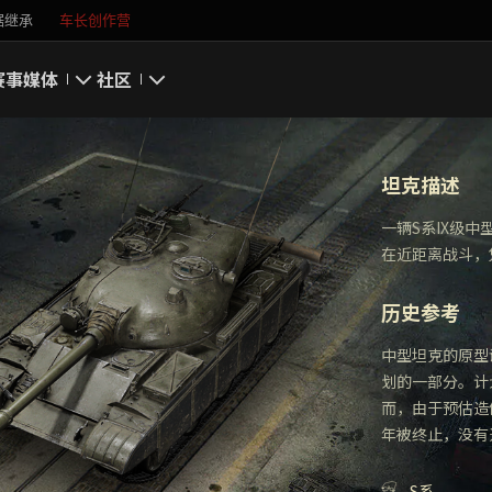
据继承
车长创作营
赛事
媒体
社区
游戏截图
我的资料
坦克描述
游戏壁纸
搜索玩家
一辆S系IX级
在近距离战斗，
游戏音乐
官方自媒体
历史参考
你好，吾久
中型坦克的原型
万圣节
划的一部分。计
而，由于预估造
《以战止战》
年被终止，没有
S系