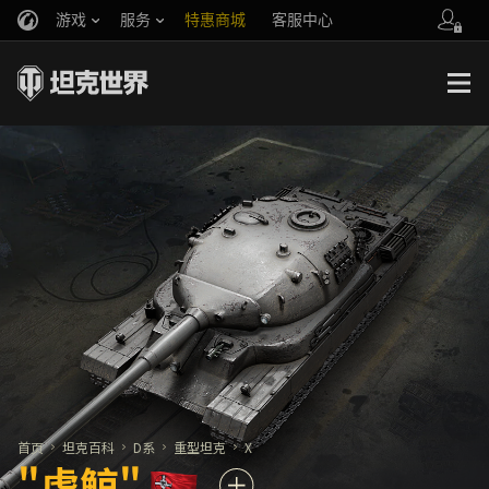
游戏
服务
特惠商城
客服中心
官方自媒体
你好，吾久
战斗通行证
账号数据继承
万圣节
车长创作营
《以战止战》
首页
坦克百科
D系
重型坦克
X
"虎鲸"