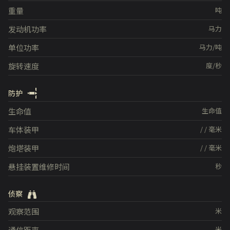
重量
吨
发动机功率
马力
单位功率
马力/吨
旋转速度
度/秒
防护
生命值
生命值
车体装甲
/
/
毫米
炮塔装甲
/
/
毫米
悬挂装置维修时间
秒
侦察
观察范围
米
通信距离
米