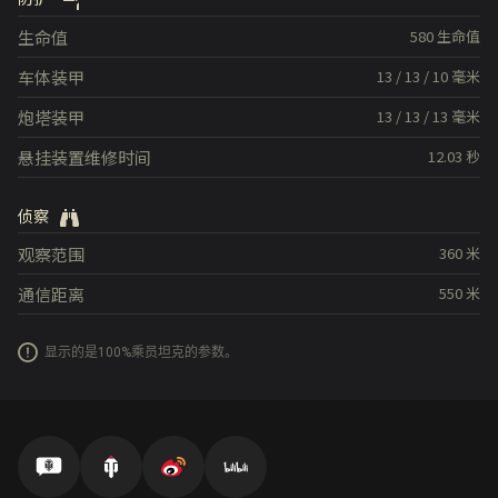
生命值
580
生命值
车体装甲
13
/
13
/
10
毫米
炮塔装甲
13
/
13
/
13
毫米
悬挂装置维修时间
12.03
秒
侦察
观察范围
360
米
通信距离
550
米
显示的是100%乘员坦克的参数。