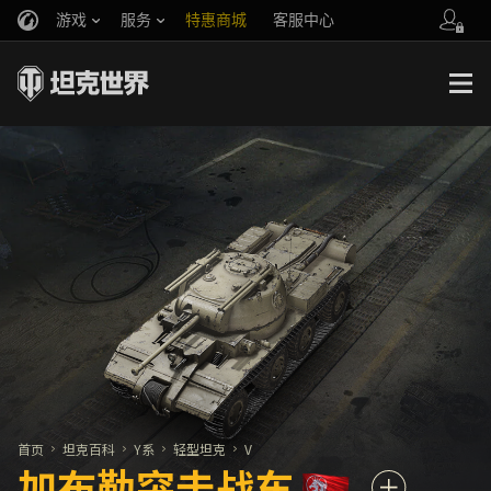
游戏
服务
特惠商城
客服中心
官方自媒体
你好，吾久
战斗通行证
账号数据继承
万圣节
车长创作营
《以战止战》
首页
坦克百科
Y系
轻型坦克
V
加布勒突击战车