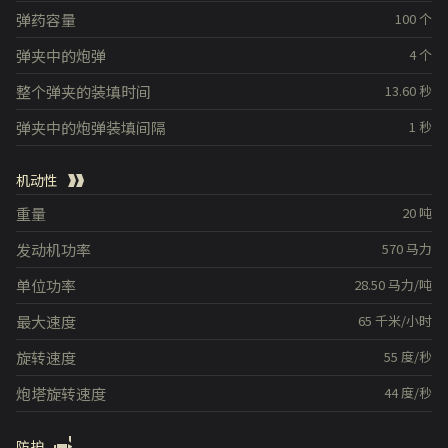
弹药容量
100
个
弹夹中的炮弹
4
个
整个弹夹的装填时间
13.60
秒
弹夹中的炮弹装填间隔
1
秒
机动性
重量
20
吨
发动机功率
570
马力
单位功率
28.50
马力/吨
最大速度
65
千米/小时
旋转速度
55
度/秒
炮塔旋转速度
44
度/秒
防护