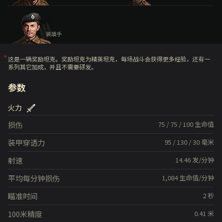
装填手
这是一辆奖励坦克。奖励坦克为精英坦克，每场战斗会获得更多经验，还有一
系列其它加成，并且不需要研发。
参数
火力
损伤
75
/
75
/
100
生命值
装甲穿透力
95
/
130
/
30
毫米
射速
14.46
发/分钟
平均每分钟损伤
1,084
生命值/分钟
瞄准时间
2
秒
100米精度
0.41
米