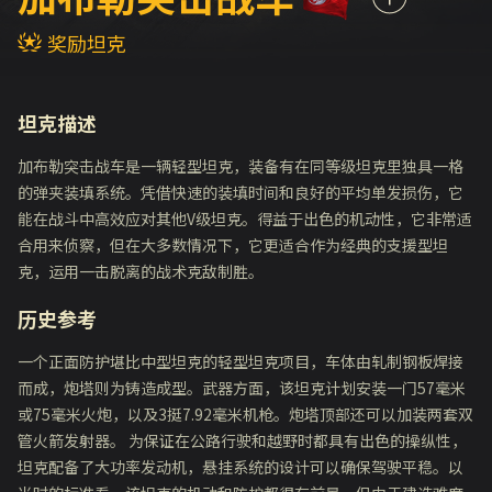
奖励坦克
坦克描述
加布勒突击战车是一辆轻型坦克，装备有在同等级坦克里独具一格
的弹夹装填系统。凭借快速的装填时间和良好的平均单发损伤，它
能在战斗中高效应对其他V级坦克。得益于出色的机动性，它非常适
合用来侦察，但在大多数情况下，它更适合作为经典的支援型坦
克，运用一击脱离的战术克敌制胜。
历史参考
一个正面防护堪比中型坦克的轻型坦克项目，车体由轧制钢板焊接
而成，炮塔则为铸造成型。武器方面，该坦克计划安装一门57毫米
或75毫米火炮，以及3挺7.92毫米机枪。炮塔顶部还可以加装两套双
管火箭发射器。 为保证在公路行驶和越野时都具有出色的操纵性，
坦克配备了大功率发动机，悬挂系统的设计可以确保驾驶平稳。以