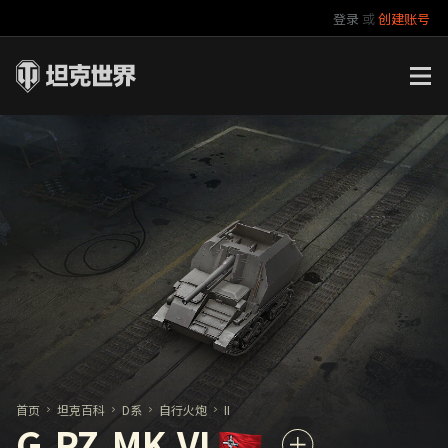
登录
或
创建账号
官方自媒体
你好，吾久
万圣节
《以战止战》
首页
坦克百科
D系
自行火炮
II
G.PZ.MK.VI