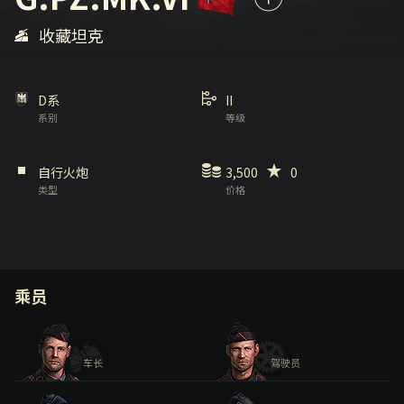
收藏坦克
D系
II
系别
等级
自行火炮
3,500
0
类型
价格
乘员
车长
驾驶员