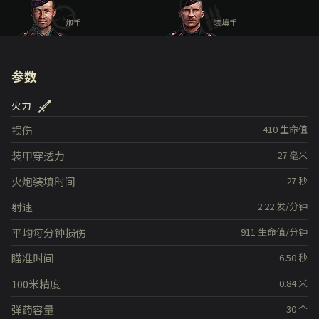
炮手
装填手
参数
火力
损伤
410
生命值
装甲穿透力
27
毫米
火炮装填时间
27
秒
射速
2.22
发/分钟
平均每分钟损伤
911
生命值/分钟
瞄准时间
6.50
秒
100米精度
0.84
米
弹药容量
30
个