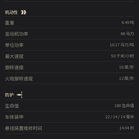
机动性
重量
6.49
吨
发动机功率
66
马力
单位功率
10.17
马力/吨
最大速度
50
千米/小时
旋转速度
16
度/秒
火炮旋转速度
12
度/秒
防护
生命值
180
生命值
车体装甲
22
/
14
/
14
毫米
悬挂装置维修时间
14.04
秒