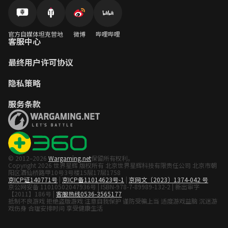
官方自媒体
坦克营地
微博
哔哩哔哩
客服中心
最终用户许可协议
隐私策略
服务条款
© 2012–2026
Wargaming.net
保留所有权利。
Copyright 2026 世界星辉 版权所有 北京世界星辉科技有限责任公司 北京市朝
阳区酒仙桥路甲10号3号楼15层17层1758
京ICP证140771号
|
京ICP备11014623号-1
|
京网文〔2023〕1374-042 号
京公网安备 11010502047936号 | ISBN-978-7-89989-132-2 | 新出审字
【2011】186号 |
客服热线0536-3565177
抵制不良游戏 拒绝盗版游戏 注意自我保护 谨防受骗上当 适度游戏益脑 沉迷游
戏伤身 合理安排时间 享受健康生活