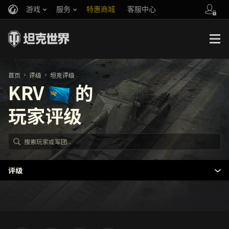
游戏
服务
特惠商城
客服中心
官方自媒体
你好，吾久
战斗通行证
账号数据继承
万圣节
车长创作营
《以战止战》
首页
评级
坦克评级
KRV
的
玩家评级
评级