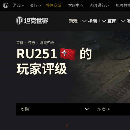
游戏
服务
特惠商城
客服中心
战斗通行证
账号数
游戏
指南
军团
即刻下载
新手指南
要塞
首页
评级
坦克评级
RU251
的
新闻
高级用户
领土战
玩家评级
坦克百科
完整指南
军团评级
评级
经济系统
游戏规则
周期:
场次:
+