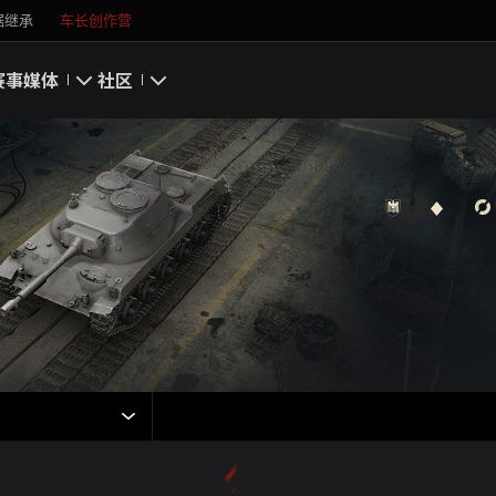
据继承
车长创作营
赛事
媒体
社区
游戏截图
我的资料
游戏壁纸
搜索玩家
游戏音乐
官方自媒体
你好，吾久
万圣节
《以战止战》