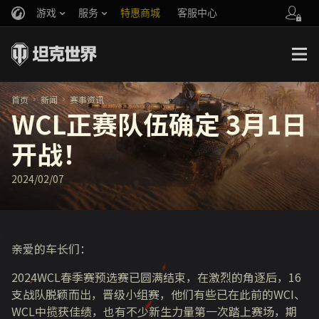
游戏
服务
特惠商城
客服中心
官方自媒体
你好，吾久
战斗通行证
账号数据继承
万圣节
车长创作营
《以战止战》
首页
新闻
赛事资讯
WCL正赛队伍确定 3月1日
开战！
2024/02/07
亲爱的车长们：
2024WCL春季赛预选赛已圆满结束，在激烈的角逐后，16
支战队脱颖而出，晋级小组赛，他们有些已在此前的WCI、
WCL中揽获佳绩，也有不少新生力量第一次踏上赛场，期