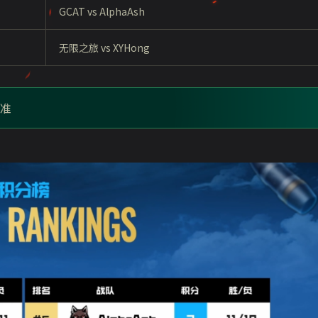
GCAT vs AlphaAsh
无限之旅
vs XYHong
为准