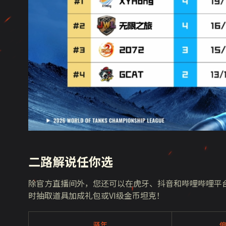
二路解说任你选
除官方直播间外，您还可以在虎牙、抖音和哔哩哔哩平
时抽取道具加成礼包或
VI
级金币坦克！
骚年
偏