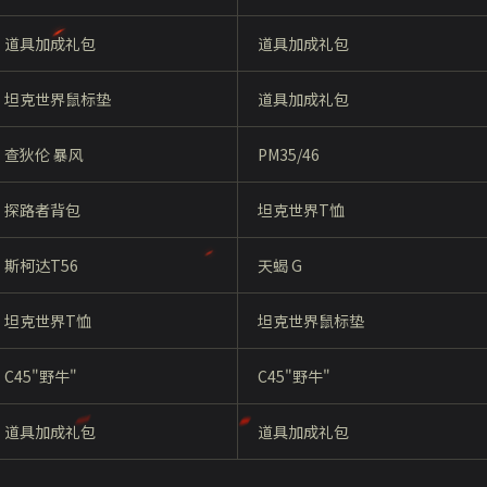
道具加成礼包
道具加成礼包
坦克世界鼠标垫
道具加成礼包
查狄伦 暴风
PM35/46
探路者背包
坦克世界
T
恤
斯柯达
T56
天蝎 G
坦克世界
T
恤
坦克世界鼠标垫
C45"野牛
"
C45"野牛
"
道具加成礼包
道具加成礼包