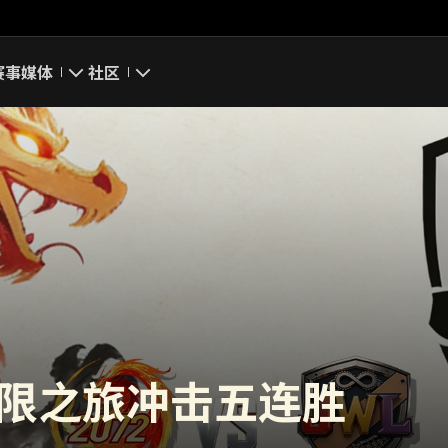
赛事
媒体
社区
游戏截图
我的资料
游戏壁纸
搜索玩家
游戏音乐
官方自媒体
你好，吾久
万圣节
无限之旅冲击五连胜
《以战止战》