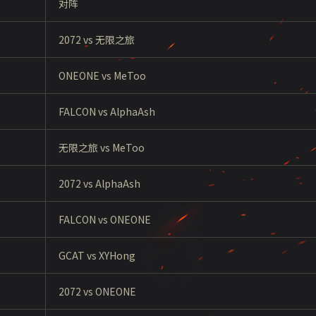
对阵
2072 vs 无限之旅
ONEONE vs MeToo
FALCON vs AlphaAsh
无限之旅
vs MeToo
2072 vs AlphaAsh
FALCON vs ONEONE
GCAT vs XYHong
2072 vs ONEONE