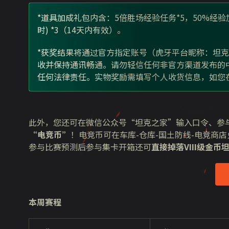
*道具加成礼包内含：
5
倍胜场经验任务
*5
，
50%
经验
时
) *3
（
14
天内有效）。
*获奖结果将通过官方指定账号（虎牙平台昵称：坦
收并保持通讯畅通。请勿轻信任何非官方渠道发布的
任何法律责任。实物奖励需填写个人收货信息，如您
此外，您还可在微信公众号“坦克之家”输入口令、参
“电竞币”
！电竞币可在车库
-
仓库
-
国土防线
-
电竞商店
参与比赛预测后参与集卡开箱还可
直接掉落
VIII
级金币
本周赛程