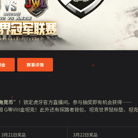
Ⅷ金
赛事详情
电竞币”
！锁定虎牙官方直播间，参与抽奖即有机会获得——
蝎 G等
VIII
金坦克！此外还有探路者背包、坦克世界鼠标垫、坦
3月
21
日奖品
3月
22
日奖品