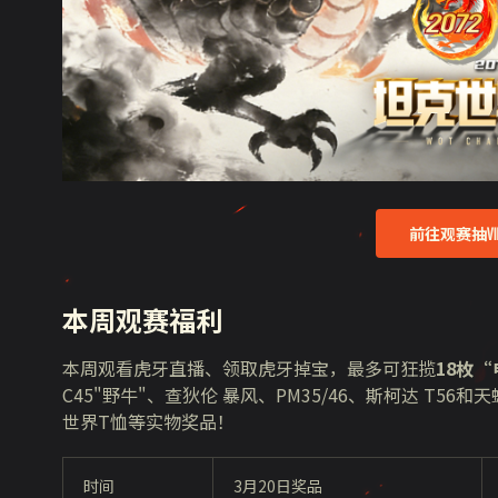
前往观赛抽
本周观赛福利
本周观看虎牙直播、领取虎牙掉宝，最多可狂揽
18
枚“
C45"
野牛
"
、查狄伦 暴风、
PM35/46
、斯柯达 T56和天
世界
T
恤等实物奖品！
时间
3月
20
日奖品