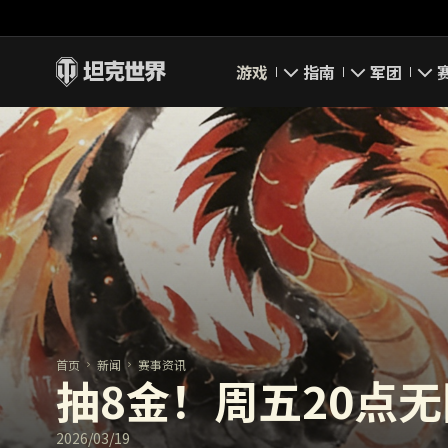
游戏
指南
军团
即刻下载
新手指南
要塞
新闻
高级用户
领土战
坦克百科
完整指南
军团评级
评级
经济系统
军团页面
游戏规则
首页
新闻
赛事资讯
抽8金！周五20点
2026/03/19