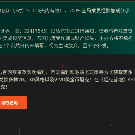
加成
(1
小时
) *3
（
14
天内有效），
200%
全局乘员经验加成
(1
小
克世界，
ID
：
22417545
）以私信形式进行通知，请参与者注意查
中奖或领奖信息，若因此遭受诈骗或财产损失，主办方将不承担
在
7
个自然日内未填写，视为主动放弃，且不予补发。
与官网赛事及新兵福利、回流福利和邀请老玩家等方式
获取更多
兑换
多款
2D
、
3D
风格以及
V-VII
级金币坦克
！在《坦克营地》
AP
坦克！
领取福利