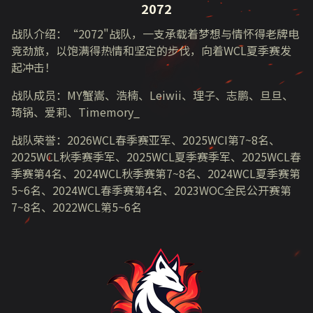
2072
战队介绍：“
2072"
战队，一支承载着梦想与情怀得老牌电
竞劲旅，以饱满得热情和坚定的步伐，向着
WCL夏
季赛发
起冲击！
战队成员：
MY
蟹嵩、浩楠、
Leiwii
、理子、志鹏、旦旦、
琦锅、爱莉、
Timemory_
战队荣誉：
2026WCL
春季赛亚军、
2025WCI
第
7~8
名、
2025WCL
秋季赛季军、
2025WCL
夏季赛季军、
2025WCL
春
季赛第
4
名、
2024WCL
秋季赛第
7~8
名、
2024WCL
夏季赛第
5~6
名、
2024WCL
春季赛第
4
名、
2023WOC
全民公开赛第
7~8
名、
2022WCL
第
5~6
名