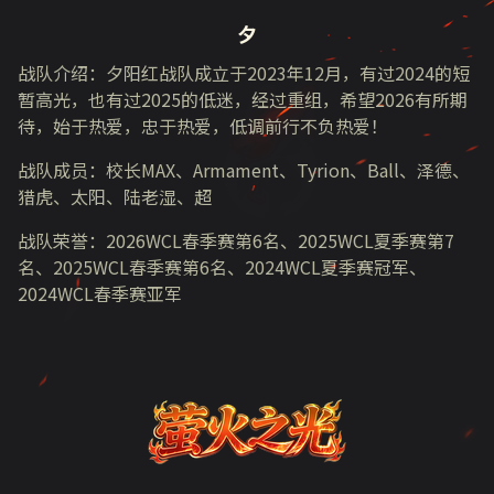
夕
战队介绍：夕阳红战队成立于
2023
年
12
月，有过
2024
的短
暂高光，也有过
2025
的低迷，经过重组，希望
2026
有所期
待，始于热爱，忠于热爱，低调前行不负热爱！
战队成员：校长
MAX
、
Armament
、
Tyrion
、
Ball
、泽德、
猎虎、太阳、陆老湿、超
战队荣誉：
2026WCL
春季赛第
6
名、
2025WCL
夏季赛第
7
名、
2025WCL
春季赛第
6
名、
2024WCL
夏季赛冠军、
2024WCL
春季赛亚军