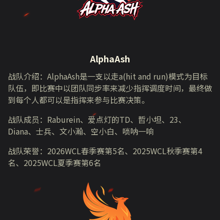
AlphaAsh
战队介绍：
AlphaAsh
是一支以走
a(hit and run)
模式为目标
队伍，即比赛中以团队同步率来减少指挥调度时间，最终做
到每个人都可以是指挥来参与比赛决策。
战队成员：
Raburein
、爱点灯的
TD
、哲小坦、
23
、
Diana
、士兵、文小瀚、空小白、唢呐一响
战队荣誉：
2026WCL
春季赛第
5
名、
2025WCL
秋季赛第
4
名、
2025WCL
夏季赛第
6
名