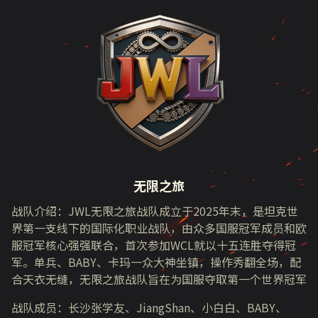
无限之旅
战队介绍：
JWL
无限之旅战队成立于
2025
年末，是坦克世
界第一支线下的国际化职业战队，由众多国服冠军成员和欧
服冠军核心强强联合，首次参加
WCL
就以十五连胜夺得冠
军。单兵、
BABY
、卡玛一众大神坐镇，操作秀翻全场，配
合天衣无缝，无限之旅战队旨在为国服夺取第一个世界冠军
战队成员：长沙张学友、
JiangShan
、小白白、
BABY
、