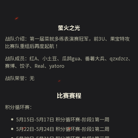
萤火之光
战队介绍：第一届菜就多练表演赛冠军，前
3U
、果宝特攻
比赛队重组后再度起航 ！
战队成员：红
A
、小土豆、瓜鸹
gua
、番薯大兵、
qzxdzcz
、
赛博、饺子、
Real
、
yatoro
战队荣誉：无
比赛赛程
积分循环赛：
5月
15
日
-5
月
17
日 积分循环赛
-
阶段
1
第一周
5月
22
日
-5
月
24
日 积分循环赛
-
阶段
1
第二周