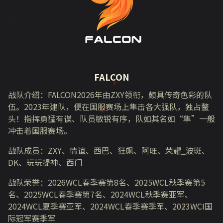
FALCON
战队介绍：
FALCON2026
年由
ZXY
领衔，颇具传奇色彩的队
伍。
2023
年建队，便在国服赛场上隼击各大强队，独占鳌
头！指挥勇猛有谋、队员敏锐有序，队如其名如“隼”一般
冲击着国服赛场。
战队成员：
ZXY
、情谊、西巴、狂飙、阿旺、荣耀
_
波斑、
DK
、玩玩提神、西门
战队荣誉：
2026WCL
春季赛第
8
名、
2025WCL
秋季赛第
5
名、
2025WCL
春季赛第
7
名、
2024WCL
秋季赛亚军、
2024WCL
夏季赛亚军、
2024WCL
春季赛季军、
2023WCI
国
际冠军赛季军