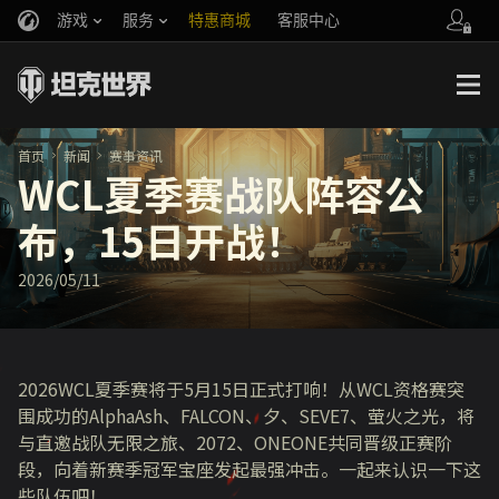
游戏
服务
特惠商城
客服中心
官方自媒体
你好，吾久
战斗通行证
账号数据继承
万圣节
车长创作营
《以战止战》
首页
新闻
赛事资讯
WCL夏季赛战队阵容公
布，15日开战！
2026/05/11
2026WCL夏季赛将于
5
月
15
日正式打响！从
WCL
资格赛突
围成功的
AlphaAsh
、
FALCON
、夕、
SEVE7
、萤火之光，将
与直邀战队无限之旅、
2072
、
ONEONE
共同晋级正赛阶
段，向着新赛季冠军宝座发起最强冲击。一起来认识一下这
些队伍吧！