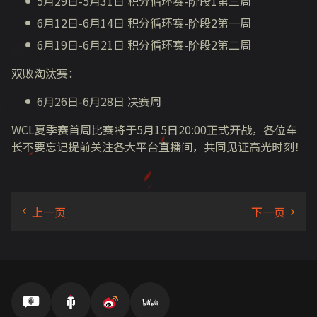
5月
29
日
-5
月
31
日 积分循环赛
-
阶段
1
第三周
6月
12
日
-6
月
14
日 积分循环赛
-
阶段
2
第一周
6月
19
日
-6
月
21
日 积分循环赛
-
阶段
2
第二周
双败淘汰赛：
6月
26
日
-6
月
28
日 决赛周
WCL夏季赛首周比赛将于
5
月
15
日
20:00
正式开战，各位车
长不要忘记提前关注各大平台直播间，共同见证高光时刻！