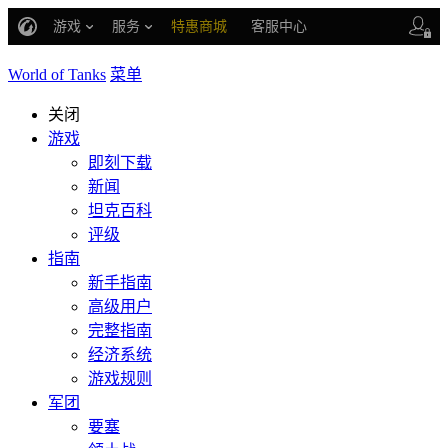
游戏
服务
特惠商城
客服中心
战斗通行证
账号数据继承
World of Tanks
菜单
车长创作营
关闭
游戏
即刻下载
新闻
坦克百科
评级
指南
新手指南
高级用户
完整指南
经济系统
游戏规则
军团
要塞