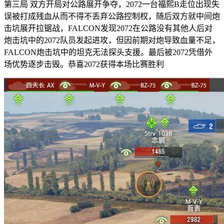
第三局 双方开局对公路展开争夺，2072一台福熙B走位出现失
误被打成残血从而不得不丢弃公路控制权，随后双方就中间炮
击坑展开拉锯战，FALCON发现2072在公路没有其他人后对
炮击坑中的2072队员发起进攻，但因前期对炮导致血量不足，
FALCON炮击坑中的坦克无法探头支援。最后被2072凭借外
场优势逐步击毁。恭喜2072获得本场比赛胜利