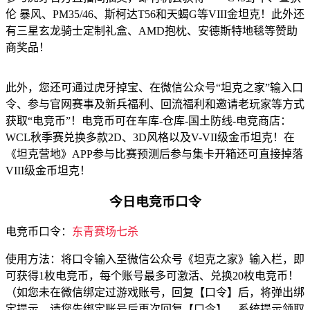
伦 暴风、PM35/46、斯柯达T56和天蝎G等VIII金坦克！此外还
有三星玄龙骑士定制礼盒、AMD抱枕、安德斯特地毯等赞助
商奖品！
此外，您还可通过虎牙掉宝、在微信公众号“坦克之家”输入口
令、参与官网赛事及新兵福利、回流福利和邀请老玩家等方式
获取“电竞币”！电竞币可在车库-仓库-国土防线-电竞商店：
WCL秋季赛兑换多款2D、3D风格以及V-VII级金币坦克！在
《坦克营地》APP参与比赛预测后参与集卡开箱还可直接掉落
VIII级金币坦克！
今日电竞币口令
电竞币口令：
东青赛场七杀
使用方法：将口令输入至微信公众号《坦克之家》输入栏，即
可获得1枚电竞币，每个账号最多可激活、兑换20枚电竞币！
（如您未在微信绑定过游戏账号，回复【口令】后，将弹出绑
定提示，请您先绑定账号后再次回复【口令】。系统提示领取