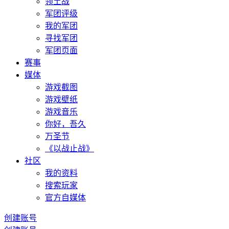
领土战
军团评级
我的军团
寻找军团
军团页面
赛事
媒体
游戏截图
游戏壁纸
游戏音乐
你好，吾久
万圣节
《以战止战》
社区
我的资料
搜索玩家
官方自媒体
创建账号