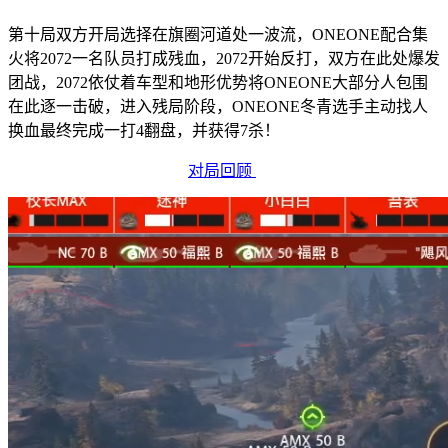
第十局双方开局选择在旗圈河道处一波流，ONEONE配合集
火将2072一名队员打成残血，2072开始反打，双方在此处爆发
团战，2072依仗着车型和地形优势将ONEONE大部分人包围
在此逐一击破，进入残局阶段，ONEONE冬青选手主动找人
换血最终完成一打4翻盘，并获得7杀！
对局回顾