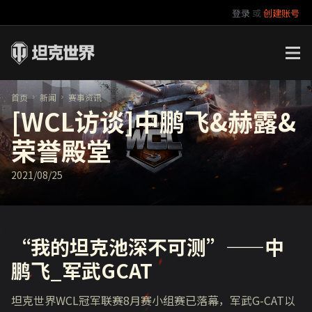
登录
或
创建账号
官方自媒体
你好，吾久
万圣节
《以战止战》
首页
新闻
赛事资讯
[WCL访谈]中鹏飞&赫露&
荣誉殿堂
2021/08/25
“我的坦克池深不可测”——中
鹏飞_军武GCAT
坦克世界WCL冠军联赛8月赛小组赛已落幕，军武G-CAT以