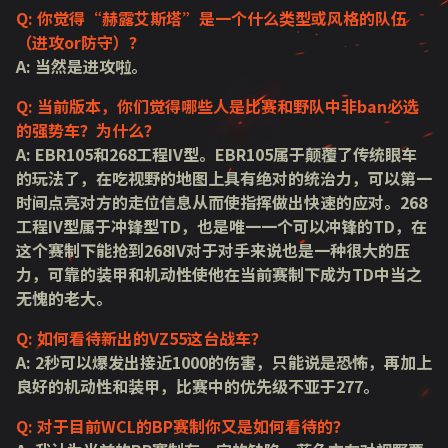
Q: 你觉得“赫露艾斯塔”是一个什么类型或风格的队伍
（进攻or防守）？
A: 当然是进攻啦。
Q: 当前版本，你们觉得哪些人是比赛和野队中非ban必选
的强势车？为什么？
A: EBR105和268工程IV型。EBR105属于颠覆了传统眼车
的玩法了，在吃视野的地图上具有绝对的统治力，可以第一
时间点亮对方的走位信息从而使指挥做出快速的应对。268
工程IV型属于冲锋型TD，也是唯一一个可以冲锋的TD，在
这个赛制下能抢到268IV对于对手来说也是一种很大的压
力，可靠的装甲和机动性使他在当前赛制下成为TD中当之
无愧的老大。
Q: 如何看待新出的VZ55这台战车？
A: 2秒可以爆发出接近1000的伤害，只能说是恐怖，再加上
良好的机动性和装甲，比赛中的优先级不亚于277。
Q: 对于目前WCL的BP赛制你又是如何看待的？