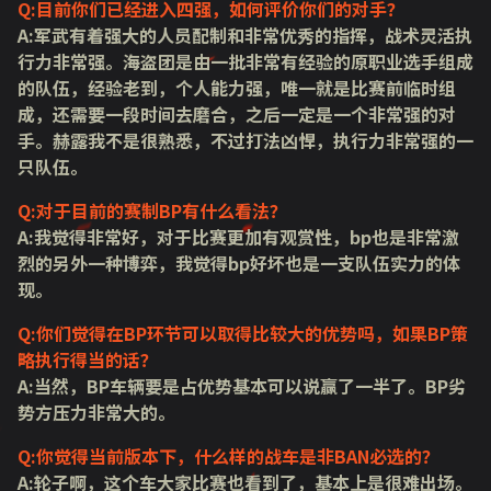
Q:目前你们已经进入四强，如何评价你们的对手？
A:军武有着强大的人员配制和非常优秀的指挥，战术灵活执
行力非常强。海盗团是由一批非常有经验的原职业选手组成
的队伍，经验老到，个人能力强，唯一就是比赛前临时组
成，还需要一段时间去磨合，之后一定是一个非常强的对
手。赫露我不是很熟悉，不过打法凶悍，执行力非常强的一
只队伍。
Q:对于目前的赛制BP有什么看法？
A:我觉得非常好，对于比赛更加有观赏性，bp也是非常激
烈的另外一种博弈，我觉得bp好坏也是一支队伍实力的体
现。
Q:你们觉得在BP环节可以取得比较大的优势吗，如果BP策
略执行得当的话？
A:当然，BP车辆要是占优势基本可以说赢了一半了。BP劣
势方压力非常大的。
Q:你觉得当前版本下，什么样的战车是非BAN必选的？
A:轮子啊，这个车大家比赛也看到了，基本上是很难出场。