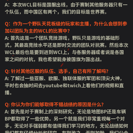
A：本次WCL目标是国服出线，由于赛制其他服务器只有一
个队伍，而中国区有两个，我们的目标是世界赛。
Q：作为一个野队天花板级的玩家和主播，为什么会想到参
加以团队为主的WCL的比赛中？
A: 首先这是一个团队竞技游戏，野队只是游戏的基础形
式，其最高竞技水平还是即时交流的团队对抗赛。然后本次
WCL最后也是要到进到WCI上，与各服务器或者说是各国
家之间的对抗，我也希望能身披国旗为国出战。
Q: 针对其他区服的队伍、选手，自己有所了解吗？
A: 了解过一些亚服、欧服、独联体服的军团和顶尖大神，
平时也会抽时间去youtube和twich上看他们的视频和直
播。
Q: 你认为你们能够取得不错战绩的原因是什么？
A: 首先是对于赛制上的深刻研究，无论是地图BP还是车辆
BP都取得了一些优势。另一个就是我们非常重视每一个对
手，无论对手强弱都有值得我们学习的地方，无论战绩如何
我们都有仔细分析和研究，有则改之，无则加勉。我们公会