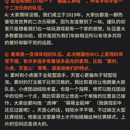
Q: 能否和我们介绍一下“赫露艾斯塔”，听名字似乎是一
个二次元向的队伍。
A: 大家猜得没错，我们成立于2019年，大家伙都是一群热
爱坦克世界的二次元萌豚，因为友谊聚到了一块。建队的初
衷只是想着我们在一块玩游戏能有一个家的感觉，队伍里大
多数都是00后，或许是因为我们年龄相近所以有很多共同
的爱好和聊不完的话题。
Q: 看来是一支很年轻的队伍。此次赫露在WCL上表现的非
常不错，有许多选手有着很多高光的表现，比如“素时、
小虎、天宫心”等等，请说说他们的特点。
A: 素时和小虎属于全能型选手，天宫心更偏向于轻型坦
克。素时的打法属于比较沉稳的，我比较喜欢让他跟着大部
队走。小虎团战经验丰富，也是一个指挥，他可以胜任团战
中的任何一个点，我比较喜欢让他去一个单独的位置自己操
作，大家伙都叫他“虎神”“萌萌全能神”（我俩现实中
还见过面呢）。天宫心的话，轻坦水平不错，不过缺乏大型
比赛经验，他是这次雷暴领土才开始接触这种比赛模式，上
升的空间还是很大的。