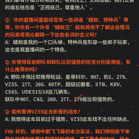
的座右铭也是“正视自己，尊重他人”。
Q：你的直播间里面经常有一些词语“蝼蚁、特种兵”等
等，你也有一个外号“蝼蚁王”能和其他不了解这些情况
的玩家或观众解释一下这些名词的含义吗？
A：蝼蚁是我的一个口头禅，特种兵是形容一些疯子玩家，
这也是我直播间的一个特色。
Q: 你觉得目前野队和联队比较强势的坦克分别是哪些，有
什么推荐的吗？
A: 野队中我比较推荐轮战、曼蒂科尔、907、豹1、279、
VZ55、277、260、60TP、超级征服者、STB、KRV、
CS63、UDES15/16这几辆车。
联队中907、C63、260、277、279是比较强势的。
Q: 如何看待VZ55这台新晋的战车？
A: 我觉得这车目前过于强势，VZ55这车找不出任何缺点。
FIN: 好的，感谢中鹏飞飞哥的本次采访，我们预祝接下来
能在后续的比赛中取得好的成绩，拿下更多的MVP，给大