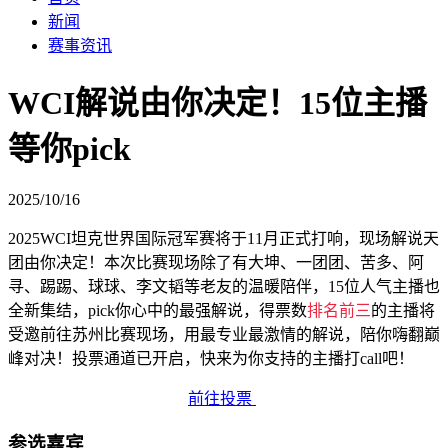
新闻
赛事资讯
WCI解说由你决定！15位主播
等你pick
2025/10/16
2025WCI坦克世界国际冠军赛将于
11
月正式打响，现场解说天
团由你决定！本次比赛现场除了有大坤、一团团、苦多、阿
寻、踢踢、球球、李文韬等老友的温暖陪伴，
15
位人气主播也
全新集结，
pick
你心中的最强解说，得票数
排名前三
的主播将
受邀前往苏州比赛现场，用最专业最激情的解说，陪你嗨翻巅
峰对决！投票通道已开启，快来为你支持的主播打
call
吧！
前往投票
参选嘉宾