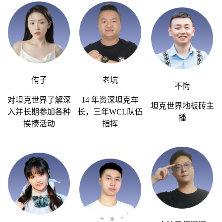
侑子
老坑
不悔
对坦克世界了解深
14 年资深坦克车
坦克世界地板砖主
入并长期参加各种
长，三年
WCL
队伍
播
挨揍活动
指挥