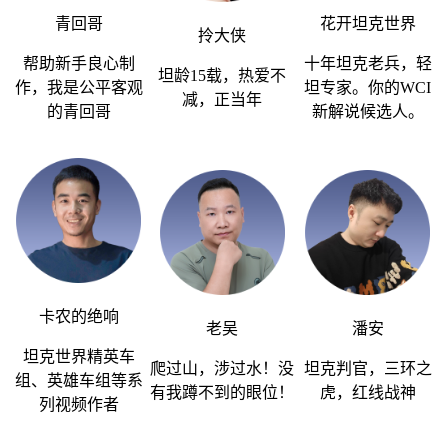
青回哥
花开坦克世界
拎大侠
帮助新手良心制
十年坦克老兵，轻
坦龄
15
载，热爱不
作，我是公平客观
坦专家。你的
WCI
减，正当年
的青回哥
新解说候选人。
卡农的绝响
老吴
潘安
坦克世界精英车
爬过山，涉过水！没
坦克判官，三环之
组、英雄车组等系
有我蹲不到的眼位！
虎，红线战神
列视频作者