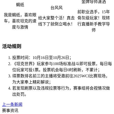
金牌导师潇洒
蝎纸
台风风
前职业选手，
15
年
我是蝎纸，喜欢眼
给大家整个活！真去
骨灰级玩家！现转
车，喜欢坦克的速
线下了就倒立喝水！
行直播新手教学导
度与激情
师
活动规则
投票时间：
10
月
16
日至
10
月
26
日；
《坦克世界》玩家参与
100
场标准战斗即可投票，每日每
位玩家可投
1
票。投票机会每日
0
时刷新，不累计；
得票数排名前三的主播将受邀前往
2025WCI
比赛现场，
为大家奉上精彩解说；
若发现刷票以及违规拉票等行为，赛事组将会视情况做
出处罚。
上一条新闻
赛事资讯