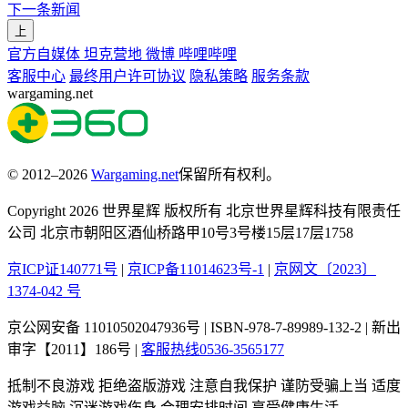
下一条新闻
上
官方自媒体
坦克营地
微博
哔哩哔哩
客服中心
最终用户许可协议
隐私策略
服务条款
wargaming.net
© 2012–2026
Wargaming.net
保留所有权利。
Copyright 2026 世界星辉 版权所有 北京世界星辉科技有限责任
公司 北京市朝阳区酒仙桥路甲10号3号楼15层17层1758
京ICP证140771号
|
京ICP备11014623号-1
|
京网文〔2023〕
1374-042 号
京公网安备 11010502047936号 | ISBN-978-7-89989-132-2 | 新出
审字【2011】186号 |
客服热线0536-3565177
抵制不良游戏 拒绝盗版游戏 注意自我保护 谨防受骗上当 适度
游戏益脑 沉迷游戏伤身 合理安排时间 享受健康生活