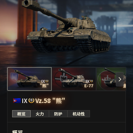
IX
IX
I
"熊"
E-77
"金牛
IX
Vz.58 "熊"
概览
火力
防护
机动性
概览
概览
火力
火力
防护
防护
机动性
机动性
IX
IX
E-77
"金牛座"
概览