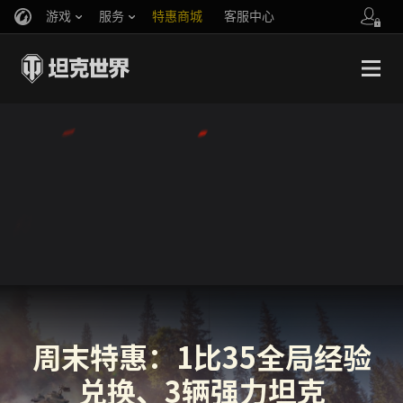
游戏
服务
特惠商城
客服中心
官方自媒体
你好，吾久
战斗通行证
账号数据继承
万圣节
车长创作营
《以战止战》
周末特惠：1比35全局经验
兑换、3辆强力坦克