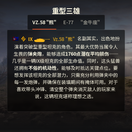
重型三雄
VZ.58 "熊"
E-77
"金牛座"
名副其实，出色地扮
IX
Vz.58 "熊"
演着突破型重型坦克的角色。其最大优势当属令人
生畏的
弹夹炮
，能够造成
1760点潜在平均损伤
——
几乎是一辆IX级坦克的全部生命值。同时，这头猛兽
还拥有
不俗的机动性
，能够及时抵达关键点位。要
想发挥该坦克的全部潜力，只需充分利用弹夹中的
每一发炮弹，并确保在装填期间有掩体可用。对于
喜欢带头冲锋、清空整个弹夹消灭敌人的玩家来
说，这辆坦克堪称理想之选。