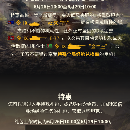
6月26日10:00至6月29日10:00
特惠商城上架了新成员！令人闻风丧胆的J系重型坦克
——拥有极具威胁性的弹
IX
Vz.58 "熊"
夹炮和不俗的机动性，此外还有坚固的D系猛兽
，以及具有自动装填机制且灵
IX
E-77
活敏捷的I系斗士
。
此
IX
"金牛座"
外，千万不要错过享受
特殊全局经验兑换率
的良机！
特惠
您可以通过入手特殊礼包，或选购内含金币、加成和5倍
胜场经验任务的礼包，获取这些坦克。
礼包上架时间为
6月26日10:00至6月29日10:00
。