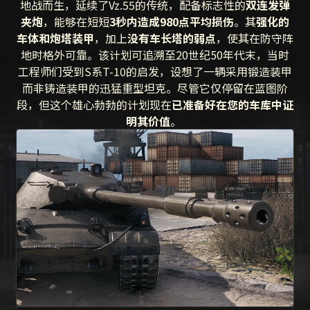
地战而生，延续了Vz.55的传统，配备标志性的
双连发弹
夹炮
，能够在
短短
3秒内造成980点平均损伤
。其
强化的
车体和炮塔装甲
，加上
没有车长塔的弱点
，使其在防守阵
地时格外可靠。该计划可追溯至20世纪50年代末，当时
工程师们受到S系T-10的启发，设想了一辆采用锻造装甲
而非铸造装甲的迅猛重型坦克。尽管它仅停留在蓝图阶
段，但这个雄心勃勃的计划现在
已准备好在您的车库中证
明其价值
。