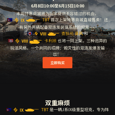
6月8日10:00至6月15日10:00
本周特惠商城将为玩家提供不容错过的机会。
首次上架特惠商城直接售卖！还
IX
TBT
有另外两辆配备双连发装填系统的坦克——
和
VIII
查狄伦 暴风
也将一同上架。三种迥异的
VIII
卡利班
玩法风格，一个共同的招牌：毁灭性的双连发爆发输
出！
立即购买
双重麻烦
是一辆J系IX级重型坦克，专为阵
IX
TBT