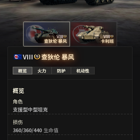
VIII
VIII
查狄伦 暴风
卡利班
VIII
查狄伦 暴风
概览
火力
防护
机动性
概览
火力
防护
机动性
VIII
卡利班
概览
角色
支援型中型坦克
损伤
360/360/440
生命值