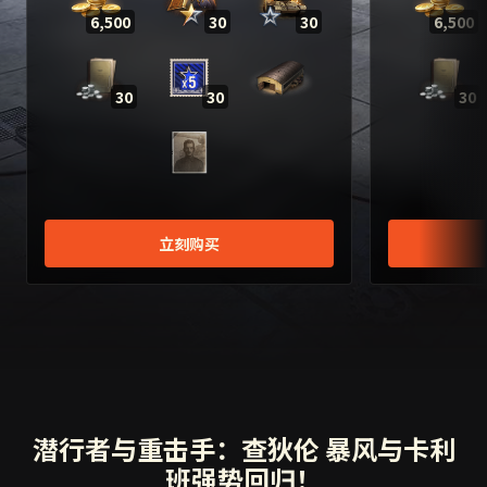
6,500
30
30
6,500
30
30
30
立刻购买
潜行者与重击手：查狄伦 暴风与卡利
班强势回归！