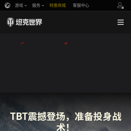
游戏
服务
特惠商城
客服中心
官方自媒体
你好，吾久
战斗通行证
账号数据继承
万圣节
车长创作营
《以战止战》
TBT震撼登场，准备投身战
术！