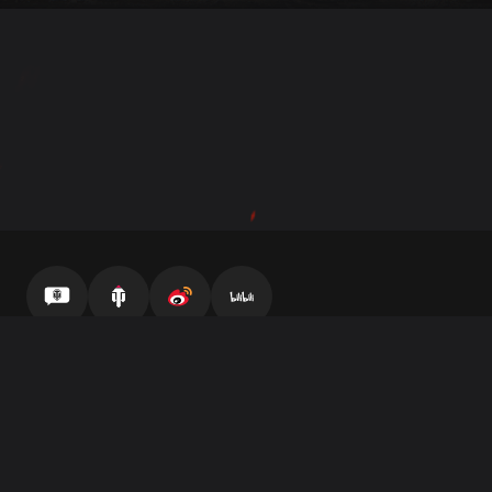
官方自媒体
坦克营地
微博
哔哩哔哩
客服中心
最终用户许可协议
隐私策略