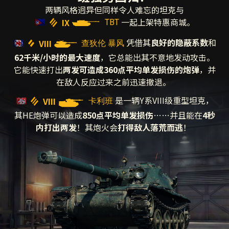
两辆风格迥异但同样令人难忘的坦克与
一起上架特惠商城。
IX
TBT
凭借其
良好的隐蔽系数
和
VIII
查狄伦 暴风
62千米/小时的最大速度
，它总能出其不意地发动攻击。
它能快速打出
两发可造成360点平均单发损伤的炮弹
，并
在敌人反应过来之前迅速撤退。
是一辆Y系VIII级重型坦克，
VIII
卡利班
其HE炮弹可以造成
850点平均单发损伤
……
并且能在
4秒
内打出两发
！其炮火会
打得敌人落荒而逃
！