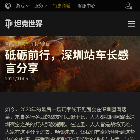
游戏
服务
特惠商城
客服中心
官方自媒体
你好，吾久
战斗通行证
账号数据继承
万圣节
车长创作营
《以战止战》
首页
新闻
车长请就位
砥砺前行，深圳站车长感
言分享
2021/01/05
如今，2020年的最后一场玩家线下见面会在深圳圆满落
幕，来自各行各业的战友们汇聚于此，人人都如同照耀出深
圳夜空之美的灯火那般耀眼。在这里，人人皆是战场英雄，
大家在这里分享过去、畅谈未来，让我们有幸能倾听到这些
内心的故事，感受到指挥官们对于游戏的追求与热爱。这次