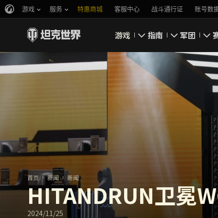
游戏
服务
特惠商城
客服中心
战斗通行证
账号数
游戏
指南
军团
即刻下载
新手指南
要塞
新闻
高级用户
领土战
坦克百科
完整指南
军团评级
评级
经济系统
游戏规则
首页
新闻
新闻
HITANDRUN卫冕
2024/11/25