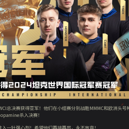
WCI总决赛获得亚军！他们在小组赛分别战胜MMMC和欧洲头号
pamine杀入决赛！
家注入一针强心剂！希望他们再接再厉，永不放弃！