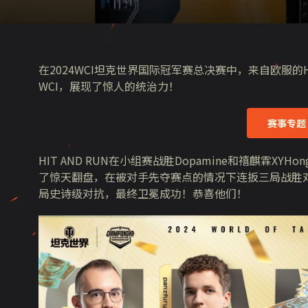
在2024WCI坦克世界国际冠军赛总决赛中，来自欧服的HI
WCI，展现了惊人的统治力！
赛事专题
HIT AND RUN在小组赛战胜Dopamine和禧麒霖
了惊天翻盘，在被对手先夺赛点的情况下连扳三局战胜对手
局史诗级对抗，最终卫冕成功！恭喜他们！