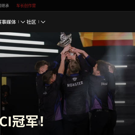
据继承
车长创作营
赛事
媒体
社区
游戏截图
我的资料
游戏壁纸
搜索玩家
游戏音乐
官方自媒体
你好，吾久
万圣节
WCI冠军！
《以战止战》