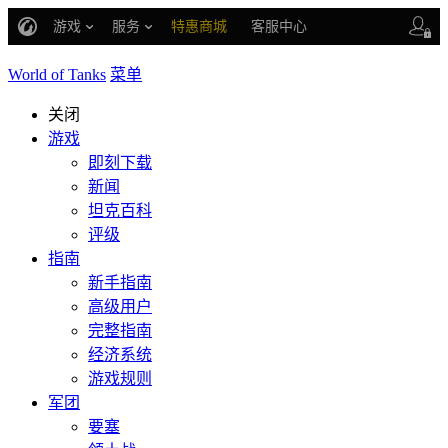
游戏
服务
特惠商城
客服中心
战斗通行证
账号数据继承
World of Tanks
菜单
车长创作营
关闭
游戏
即刻下载
新闻
坦克百科
评级
指南
新手指南
高级用户
完整指南
经济系统
游戏规则
军团
要塞