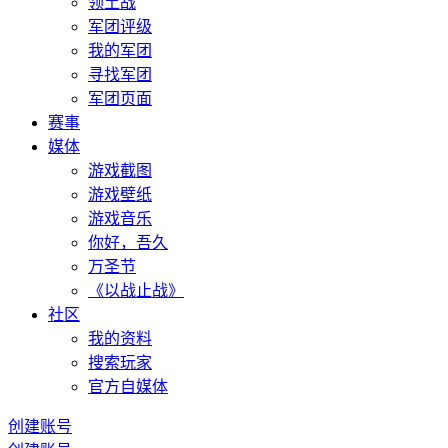
领土战
军团评级
我的军团
寻找军团
军团页面
赛事
媒体
游戏截图
游戏壁纸
游戏音乐
你好，吾久
万圣节
《以战止战》
社区
我的资料
搜索玩家
官方自媒体
创建账号