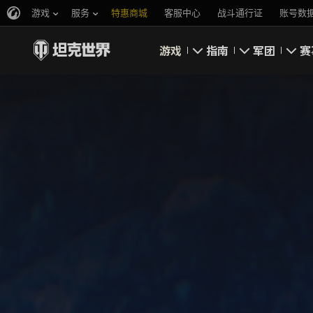
游戏
服务
特惠商城
客服中心
战斗通行证
账号数
游戏
指南
军团
赛
即刻下载
新手指南
要塞
新闻
高级用户
领土战
坦克百科
完整指南
军团评级
评级
经济系统
游戏规则