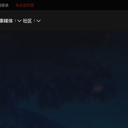
据继承
车长创作营
事
媒体
社区
游戏截图
我的资料
游戏壁纸
搜索玩家
游戏音乐
官方自媒体
你好，吾久
万圣节
《以战止战》