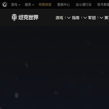
游戏
服务
特惠商城
客服中心
战斗通行证
账号数
游戏
指南
军团
赛
即刻下载
新手指南
要塞
新闻
高级用户
领土战
坦克百科
完整指南
军团评级
评级
经济系统
军团页面
游戏规则