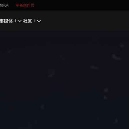
据继承
车长创作营
事
媒体
社区
游戏截图
我的资料
游戏壁纸
搜索玩家
游戏音乐
官方自媒体
你好，吾久
万圣节
《以战止战》