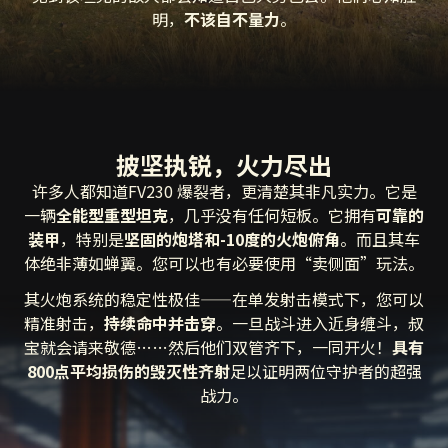
明，
不该自不量力
。
披坚执锐，火力尽出
许多人都知道FV230 爆裂者，更清楚其非凡实力。它是
一辆
全能型重型坦克
，几乎没有任何短板。它拥有
可靠的
装甲
，特别是
坚固的炮塔和-10度的火炮俯角
。而且其车
体绝非薄如蝉翼。您可以也有必要使用“卖侧面”玩法。
其火炮系统的稳定性极佳——在单发射击模式下，您可以
精准射击，
持续命中并击穿
。一旦战斗进入近身缠斗，叔
宝就会请来敬德……然后他们双管齐下，一同开火！
具有
800点平均损伤的毁灭性齐射
足以证明两位守护者的超强
战力。