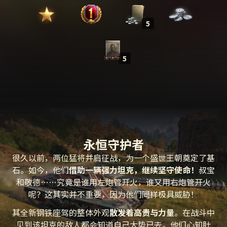
5
5
永恒守护者
很久以前，两位猛将并肩征战，为一个盛世王朝奠定了基
石。如今，他们
借助一辆强力坦克，继续坚守使命！
叔宝
和敬德……究竟是谁用左炮管开火，谁又用右炮管开火
呢？这其实并不重要，因为他们同样极具威胁！
其全新钢铁座驾的整体外观
散发着高贵与力量
。在战斗中
见到该坦克的敌人都会知道自己大势已去。他们心知肚