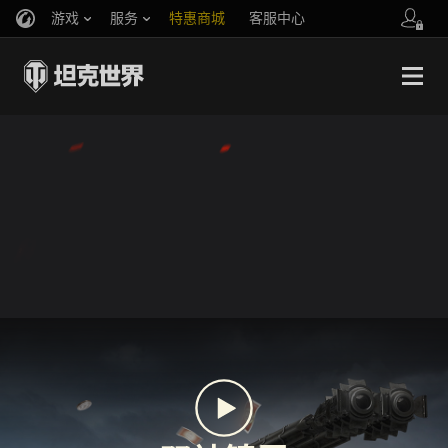
游戏
服务
特惠商城
客服中心
官方自媒体
你好，吾久
战斗通行证
账号数据继承
万圣节
车长创作营
《以战止战》