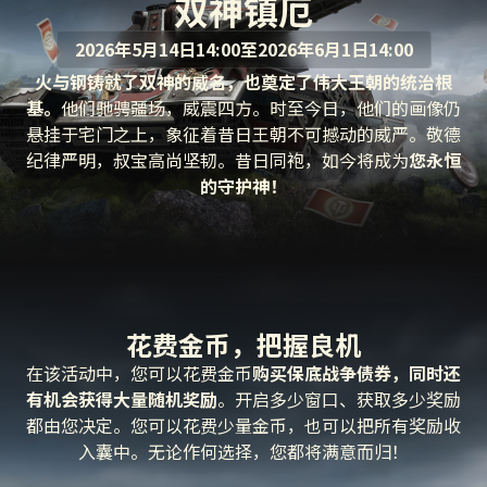
双神镇厄
2026年5月14日14:00至2026年6月1日14:00
火与钢铸就了双神的威名，也奠定了伟大王朝的统治根
基。
他们驰骋疆场，威震四方。时至今日，他们的画像仍
悬挂于宅门之上，象征着昔日王朝不可撼动的威严。敬德
纪律严明，叔宝高尚坚韧。昔日同袍，如今将成为
您永恒
的守护神！
花费金币，把握良机
在该活动中，您可以花费金币
购买保底战争债券，同时还
有机会获得大量随机奖励
。开启多少窗口、获取多少奖励
都由您决定。您可以花费少量金币，也可以把所有奖励收
入囊中。无论作何选择，您都将满意而归！