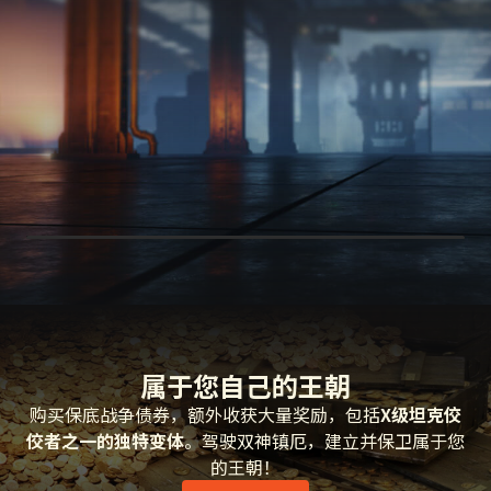
概览
火力
防护
机动
X
双神镇厄
属于您自己的王朝
购买保底战争债券，额外收获大量奖励，包括
X级坦克佼
佼者之一的独特变体
。驾驶双神镇厄，建立并保卫属于您
的王朝！