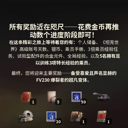
所有奖励近在咫尺——花费金币再推
动数个进度阶段即可！
在这条精彩之旅上等待着您的有：
个人储备、《坦克世
界》高级账号天数、银币、乘员手册、3倍乘员经验任
务、试验型配件的合金元件、全局经验，以及
5名拥有足
以训练3项特长经验的乘员
。
最终，您将迎来主要奖励——
备受喜爱且声名显赫的
FV230 爆裂者的超凡变体
。
1
5
50
20
1
1