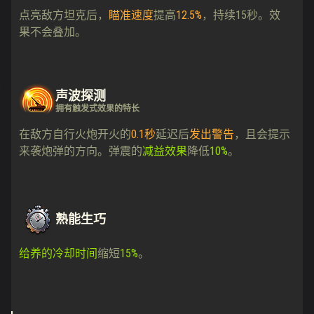
点亮敌方坦克后，
瞄准速度
提高
12.5%
，持续15秒。效
果不会叠加。
声波探测
拥有触发式效果的特长
在敌方自行火炮开火的
0.1秒
延迟后
发出警告
，且会提示
来袭炮弹的方向。弹震的
减益效果
降低
10%
。
熟能生巧
给养的冷却时间
缩短
15%
。