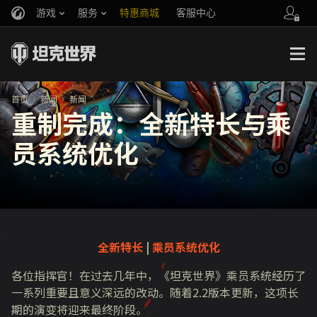
游戏
服务
特惠商城
客服中心
官方自媒体
你好，吾久
战斗通行证
账号数据继承
万圣节
车长创作营
《以战止战》
首页
新闻
新闻
重制完成：全新特长与乘
员系统优化
全新特长
|
乘员系统优化
各位指挥官！在过去几年中，《坦克世界》乘员系统经历了
一系列重要且意义深远的改动。随着2.2版本更新，这项长
期的演变将迎来最终阶段。