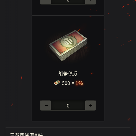
战争债券
500
=
1%
0%
已花费资源