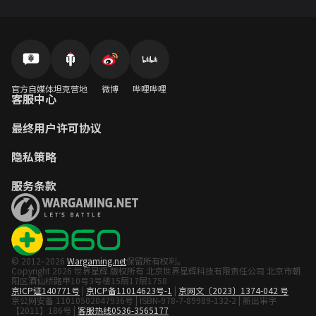
官方自媒体
坦克营地
微博
哔哩哔哩
客服中心
最终用户许可协议
隐私策略
服务条款
© 2012–2026
Wargaming.net
保留所有权利。
Copyright 2026 世界星辉 版权所有 北京世界星辉科技有限责任公司 北京市朝
阳区酒仙桥路甲10号3号楼15层17层1758
京ICP证140771号
|
京ICP备11014623号-1
|
京网文〔2023〕1374-042 号
京公网安备 11010502047936号 | ISBN-978-7-89989-132-2 | 新出审字
【2011】186号 |
客服热线0536-3565177