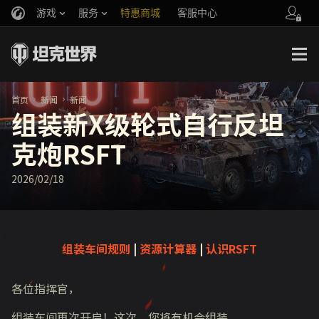
游戏
服务
特惠商城
客服中心
官方自媒体
你好，吾久
战斗通行证
账号数据继承
万圣节
车长创作营
《以战止战》
首页
新闻
新闻
组装新X级轮式自行反坦
克炮RSFT
2026/02/18
组装车间规则
|
资源计算器
|
认识RSFT
各位指挥官，
组装车间再次开启！这次，您将有机会组装