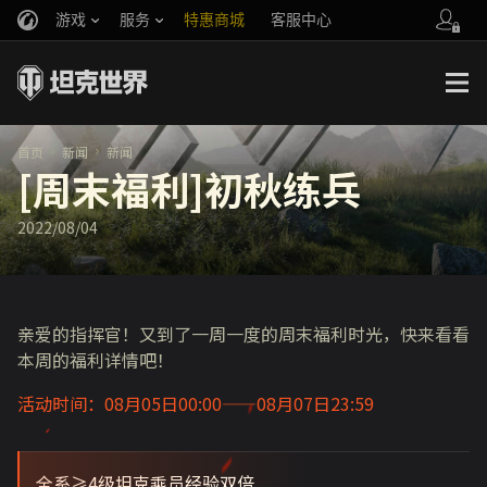
游戏
服务
特惠商城
客服中心
官方自媒体
你好，吾久
战斗通行证
账号数据继承
万圣节
车长创作营
《以战止战》
首页
新闻
新闻
[周末福利]初秋练兵
2022/08/04
亲爱的指挥官！又到了一周一度的周末福利时光，快来看看
本周的福利详情吧！
活动时间：08月05日00:00——08月07日23:59
全系≥4级坦克乘员经验双倍