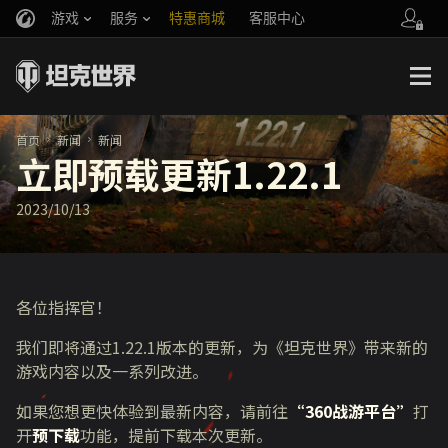
游戏
服务
特惠商城
客服中心
官方自媒体
你好，吾久
战斗通行证
账号数据继承
万圣节
车长创作营
《以战止战》
首页
新闻
新闻
立即预载更新1.22.1
2023/10/13
各位指挥官！
我们即将通过1.22.1版本的更新，为《坦克世界》带来新的
游戏内容以及一系列改进。
如果您想更快体验到最新内容，请前往
“360战游平台”
打
开
预下载
功能，
提前下载
本次更新。