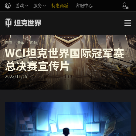
游戏
服务
特惠商城
客服中心
官方自媒体
你好，吾久
战斗通行证
账号数据继承
万圣节
车长创作营
《以战止战》
首页
新闻
视频
WCI坦克世界国际冠军赛
总决赛宣传片
2023/11/15